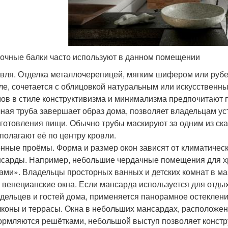
очные балки часто используют в данном помещении
вля. Отделка металлочерепицей, мягким шифером или рубе
ле, сочетается с облицовкой натуральным или искусствен
ов в стиле конструктивизма и минимализма предпочитают 
ная труба завершает образ дома, позволяет владельцам ус
готовления пищи. Обычно трубы маскируют за одним из ска
полагают её по центру кровли.
нные проёмы. Форма и размер окон зависят от климатическ
сарды. Например, небольшие чердачные помещения для х
ами». Владельцы просторных ванных и детских комнат в м
 венецианские окна. Если мансарда используется для отды
дельцев и гостей дома, применяется панорамное остеклени
коны и террасы. Окна в небольших мансардах, расположен
рмляются решётками, небольшой выступ позволяет констр