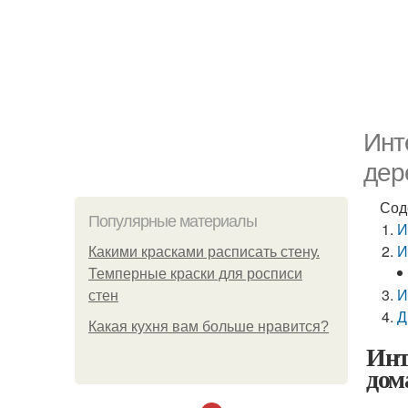
Инт
дер
Сод
Популярные материалы
И
И
Какими красками расписать стену.
Темперные краски для росписи
И
стен
Д
Какая кухня вам больше нравится?
Инт
дом