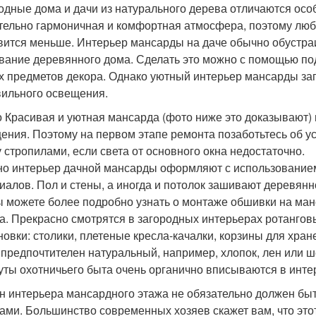
одные дома и дачи из натурального дерева отличаются особ
тельно гармоничная и комфортная атмосфера, поэтому люб
вится меньше. Интерьер мансарды на даче обычно обустра
вание деревянного дома. Сделать это можно с помощью под
х предметов декора. Однако уютный интерьер мансарды заг
вильного освещения.
 Красивая и уютная мансарда (фото ниже это доказывают)
ения. Поэтому на первом этапе ремонта позаботьтесь об 
 стропилами, если света от основного окна недостаточно.
о интерьер дачной мансарды оформляют с использованием
иалов. Пол и стены, а иногда и потолок зашивают деревянно
ы можете более подробно узнать о монтаже обшивки на ман
а. Прекрасно смотрятся в загородных интерьерах ротанг
новки: столики, плетеные кресла-качалки, корзины для хра
 предпочтителен натуральный, например, хлопок, лен или 
уты охотничьего быта очень органично вписываются в инте
н интерьера мансардного этажа не обязательно должен бы
ами. Большинство современных хозяев скажет вам, что этот