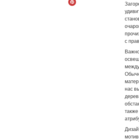
Загор
удиви
стано
очаро
прочи
с пра
Важно
освещ
между
Обычн
матер
нас в
дерев
обста
также
атриб
Дизай
мотив