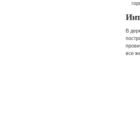
гор
Инт
В дер
постр
прови
все ж