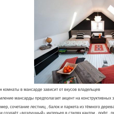
н комнаты в мансарде зависит от вкусов владельцев
ление мансарды предполагает акцент на конструктивных э
мер, сочетание лестниц , балок и паркета из тёмного дере
и создаёт «воздушный» интерьер в стилях кантри , лофт , пр