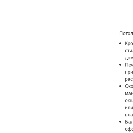
Потол
Кро
сти
дом
Печ
при
рас
Око
ман
окн
или
вла
Бал
офо