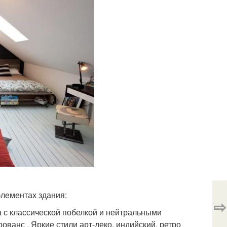
лементах здания:
⇨
ва с классической побелкой и нейтральными
ованс . Яркие стили арт-деко, индийский, ретро