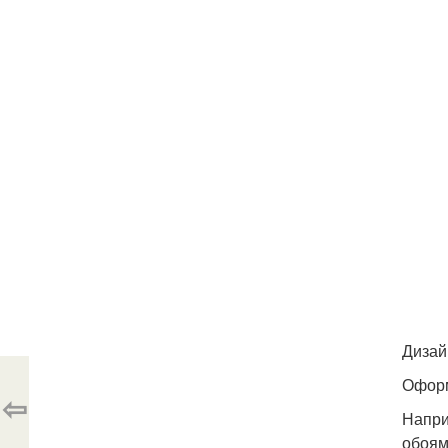
Дизай
Оформ
⇦
Напри
обоям