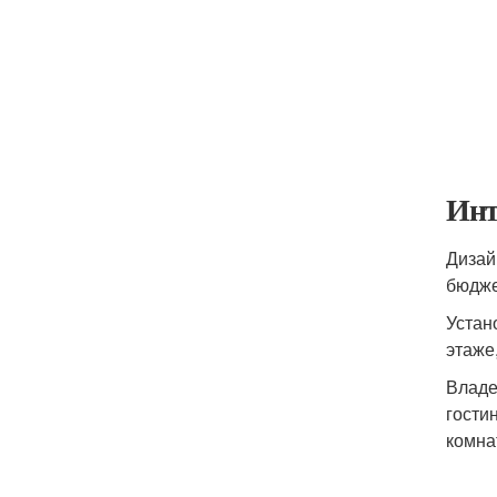
Инт
Дизай
бюдже
Устан
этаже
Владе
гости
комна