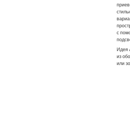
приев
стиль
вариа
прост
с пом
подсв
Идея 
из об
или з