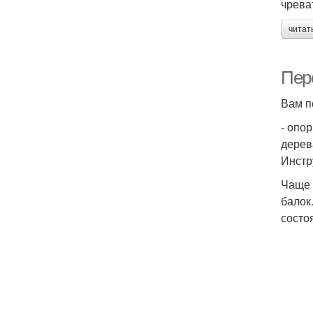
чрева
читат
Пер
Вам п
- опо
дерев
Инстр
Чаще 
балок
состо