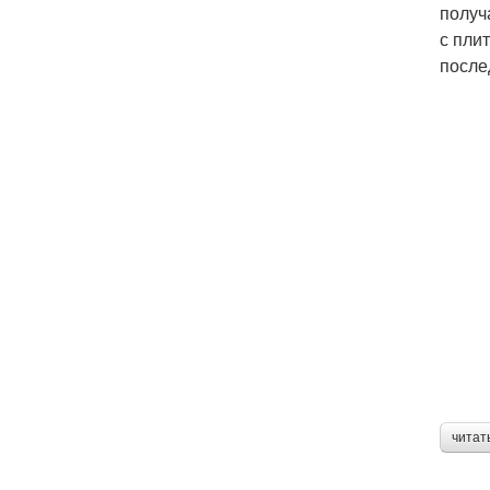
получ
с пли
после
читат