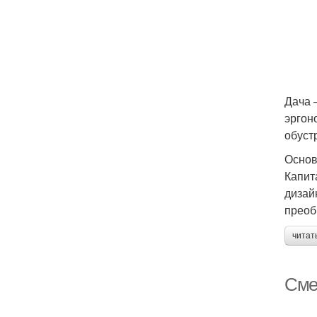
Дача 
эргон
обуст
Основ
Капит
дизай
преоб
читат
Сме