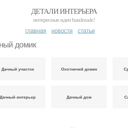
ДЕТАЛИ ИНТЕРЬЕРА
интересные идеи handmade!
главная
новости
статьи
ный домик
Дачный участок
Охотничий домик
С
Дачный интерьер
Дачный дом
С
Пров
Маленький домик
Домик в стиле