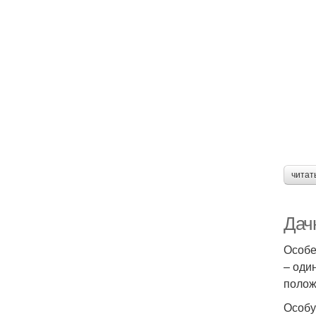
читат
Дач
Особе
– оди
полож
Особу