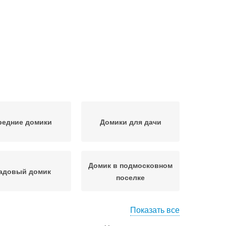
редние домики
Домики для дачи
Домик в подмосковном
адовый домик
поселке
Показать все
анс в маленьком