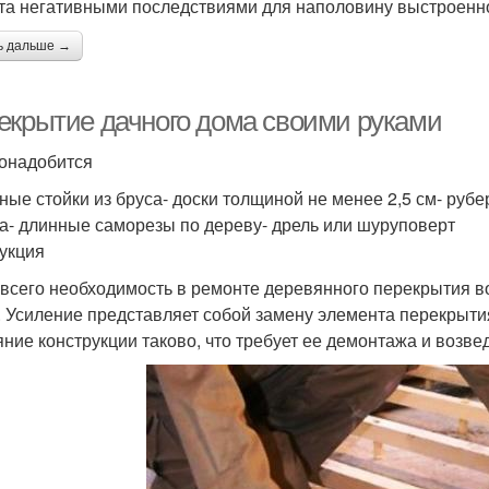
та негативными последствиями для наполовину выстроенно
ь дальше →
екрытие дачного дома своими руками
онадобится
рные стойки из бруса- доски толщиной не менее 2,5 см- руб
а- длинные саморезы по дереву- дрель или шуруповерт
укция
всего необходимость в ремонте деревянного перекрытия в
. Усиление представляет собой замену элемента перекрытия
яние конструкции таково, что требует ее демонтажа и возве