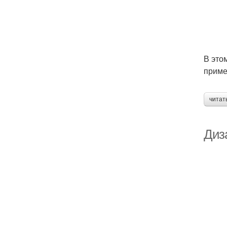
В это
приме
читат
Диз