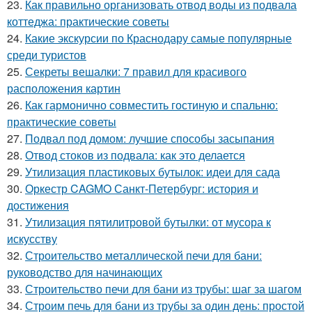
23.
Как правильно организовать отвод воды из подвала
коттеджа: практические советы
24.
Какие экскурсии по Краснодару самые популярные
среди туристов
25.
Секреты вешалки: 7 правил для красивого
расположения картин
26.
Как гармонично совместить гостиную и спальню:
практические советы
27.
Подвал под домом: лучшие способы засыпания
28.
Отвод стоков из подвала: как это делается
29.
Утилизация пластиковых бутылок: идеи для сада
30.
Оркестр CAGMO Санкт-Петербург: история и
достижения
31.
Утилизация пятилитровой бутылки: от мусора к
искусству
32.
Строительство металлической печи для бани:
руководство для начинающих
33.
Строительство печи для бани из трубы: шаг за шагом
34.
Строим печь для бани из трубы за один день: простой