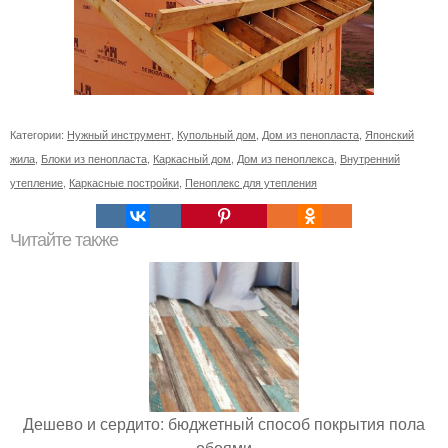
Категории:
Нужный инструмент
,
Купольный дом
,
Дом из пенопласта
,
Японский
жила
,
Блоки из пенопласта
,
Каркасный дом
,
Дом из пеноплекса
,
Внутренний
утепление
,
Каркасные постройки
,
Пеноплекс для утепления
Читайте также
Дешево и сердито: бюджетный способ покрытия пола
обоями