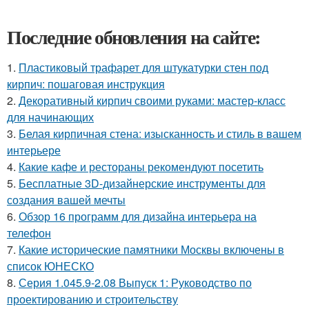
Последние обновления на сайте:
1.
Пластиковый трафарет для штукатурки стен под
кирпич: пошаговая инструкция
2.
Декоративный кирпич своими руками: мастер-класс
для начинающих
3.
Белая кирпичная стена: изысканность и стиль в вашем
интерьере
4.
Какие кафе и рестораны рекомендуют посетить
5.
Бесплатные 3D-дизайнерские инструменты для
создания вашей мечты
6.
Обзор 16 программ для дизайна интерьера на
телефон
7.
Какие исторические памятники Москвы включены в
список ЮНЕСКО
8.
Серия 1.045.9-2.08 Выпуск 1: Руководство по
проектированию и строительству