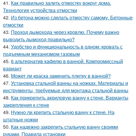
41.
Как правильно залить отмостку вокруг дома.
Технология устройства отмостки
42.
Из бетона можно сделать отмостку самому. Бетонные
отмостки
43.
Проход дымохода через кровлю. Почему важно
выводить дымоход правильно?
44.
Удобство и функциональность в одном: кровать с
подъемным механизмом газовым
45.
6 альтернатив кафелю в ванной. Компромиссный
вариант
46.
Может ли краска заменить плитку в ванной?
47.
Установка стальной ванны на ножках. Материалы и
инструменты, требуемые для монтажа стальной ванны
48.
Как прикрепить акриловую ванну к стене. Варианты
закрепления к стене
49.
Нужно ли крепить стальную ванну к стене. На
штатные ножки
50.
Как надежно закрепить стальную ванну своими
руками. Правила установки