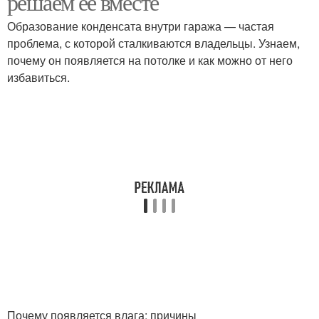
решаем ее вместе
теплоизоляции
Образование конденсата внутри гаража — частая
проблема, с которой сталкиваются владельцы. Узнаем,
Внутренняя
почему он появляется на потолке и как можно от него
Правильное утепление
теплоизоляция
избавиться.
Почему появляется влага: причины