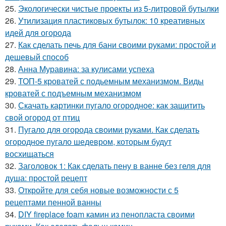
25.
Экологически чистые проекты из 5-литровой бутылки
26.
Утилизация пластиковых бутылок: 10 креативных
идей для огорода
27.
Как сделать печь для бани своими руками: простой и
дешевый способ
28.
Анна Муравина: за кулисами успеха
29.
ТОП-5 кроватей с подьемным механизмом. Виды
кроватей с подъемным механизмом
30.
Скачать картинки пугало огородное: как защитить
свой огород от птиц
31.
Пугало для огорода своими руками. Как сделать
огородное пугало шедевром, которым будут
восхищаться
32.
Заголовок 1: Как сделать пену в ванне без геля для
душа: простой рецепт
33.
Откройте для себя новые возможности с 5
рецептами пенной ванны
34.
DIY fireplace foam камин из пенопласта своими