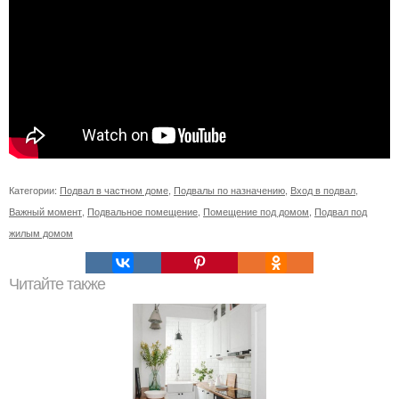
Категории:
Подвал в частном доме
,
Подвалы по назначению
,
Вход в подвал
,
Важный момент
,
Подвальное помещение
,
Помещение под домом
,
Подвал под
жилым домом
Читайте также