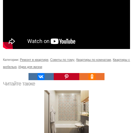
Категории:
Ремонт в квартире
,
Советы по тому
,
Квартиры по комнатам
,
Квартиры с
мебелью
,
Идеи для жизни
Читайте также