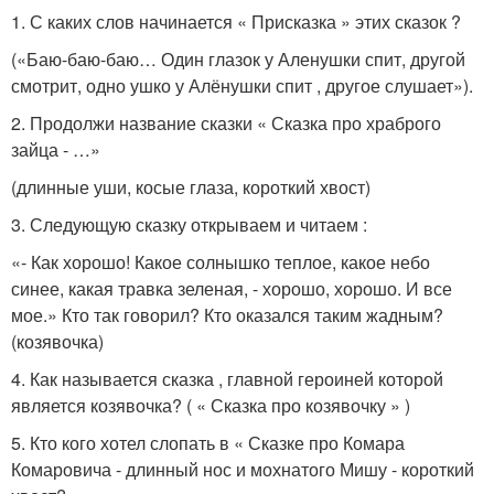
1. С каких слов начинается « Присказка » этих сказок ?
(«Баю-баю-баю… Один глазок у Аленушки спит, другой
смотрит, одно ушко у Алёнушки спит , другое слушает»).
2. Продолжи название сказки « Сказка про храброго
зайца - …»
(длинные уши, косые глаза, короткий хвост)
3. Следующую сказку открываем и читаем :
«- Как хорошо! Какое солнышко теплое, какое небо
синее, какая травка зеленая, - хорошо, хорошо. И все
мое.» Кто так говорил? Кто оказался таким жадным?
(козявочка)
4. Как называется сказка , главной героиней которой
является козявочка? ( « Сказка про козявочку » )
5. Кто кого хотел слопать в « Сказке про Комара
Комаровича - длинный нос и мохнатого Мишу - короткий