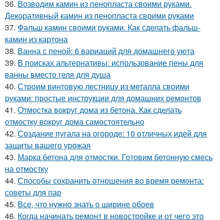
36.
Возводим камин из пенопласта своими руками.
Декоративный камин из пенопласта своими руками
37.
Фальш камин своими руками. Как сделать фальш-
камин из картона
38.
Ванна с пеной: 6 вариаций для домашнего уюта
39.
В поисках альтернативы: использование пены для
ванны вместо геля для душа
40.
Строим винтовую лестницу из металла своими
руками: простые инструкции для домашних ремонтов
41.
Отмостка вокруг дома из бетона. Как сделать
отмостку вокруг дома самостоятельно
42.
Создание пугала на огороде: 10 отличных идей для
защиты вашего урожая
43.
Марка бетона для отмостки. Готовим бетонную смесь
на отмостку
44.
Способы сохранить отношения во время ремонта:
советы для пар
45.
Все, что нужно знать о ширине обоев
46.
Когда начинать ремонт в новостройке и от чего это