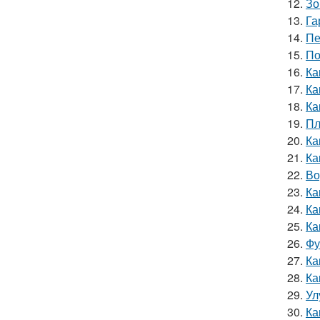
12.
Зо
13.
Га
14.
Пе
15.
По
16.
Ка
17.
Ка
18.
Ка
19.
Пл
20.
Ка
21.
Ка
22.
Во
23.
Ка
24.
Ка
25.
Ка
26.
Фу
27.
Ка
28.
Ка
29.
Ул
30.
Ка