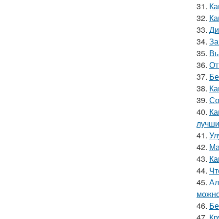
31.
Ка
32.
Ка
33.
Ди
34.
За
35.
Вы
36.
От
37.
Бе
38.
Ка
39.
Со
40.
Ка
лучши
41.
Ул
42.
Ма
43.
Ка
44.
Чт
45.
Ал
можно
46.
Бе
47.
Кр