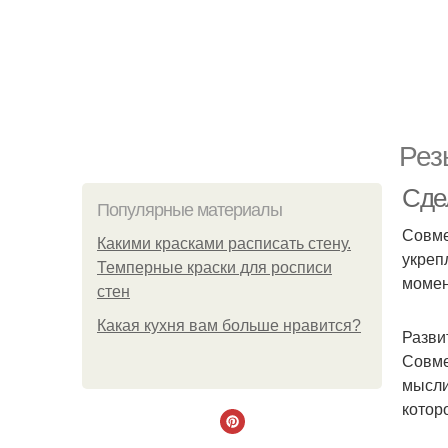
Рез
Сде
Популярные материалы
Совме
Какими красками расписать стену.
укреп
Темперные краски для росписи
момен
стен
Какая кухня вам больше нравится?
Разви
Совме
мысли
котор