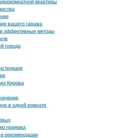
 однокомнатной квартиры
анства
ение
ния вашего гаража
е и эффективные методы
иле
ей города
инструкция
ния
иях Кирова
значение
ную в одной комнате
товых
нию приямка
 и рекомендации