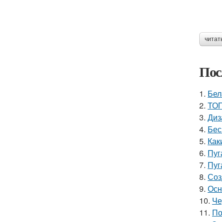
читат
Пос
1.
Бел
2.
ТОП
3.
Диз
4.
Бес
5.
Как
6.
Пуг
7.
Пуг
8.
Соз
9.
Осн
10.
Че
11.
По