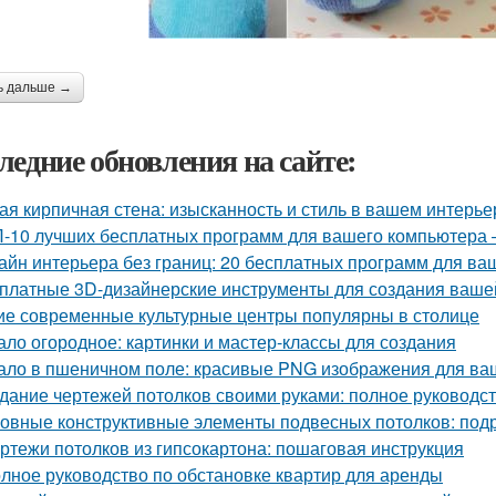
ь дальше →
ледние обновления на сайте:
ая кирпичная стена: изысканность и стиль в вашем интерье
-10 лучших бесплатных программ для вашего компьютера 
айн интерьера без границ: 20 бесплатных программ для ва
платные 3D-дизайнерские инструменты для создания ваше
ие современные культурные центры популярны в столице
ало огородное: картинки и мастер-классы для создания
ало в пшеничном поле: красивые PNG изображения для ва
дание чертежей потолков своими руками: полное руководс
овные конструктивные элементы подвесных потолков: под
ртежи потолков из гипсокартона: пошаговая инструкция
лное руководство по обстановке квартир для аренды