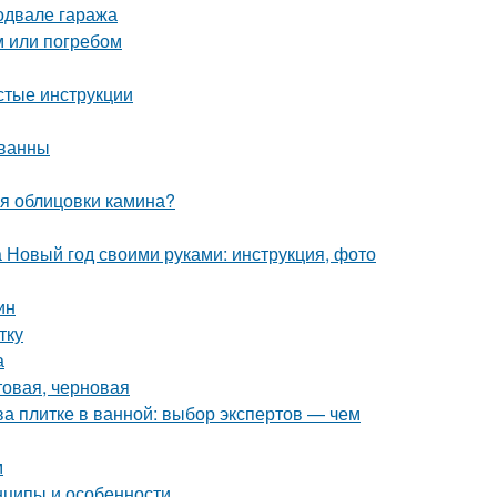
одвале гаража
м или погребом
стые инструкции
 ванны
ля облицовки камина?
а Новый год своими руками: инструкция, фото
ин
тку
а
товая, черновая
ва плитке в ванной: выбор экспертов — чем
м
нципы и особенности