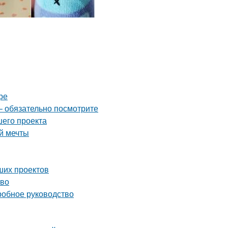
ре
– обязательно посмотрите
шего проекта
й мечты
ших проектов
тво
робное руководство