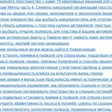
нируйте пространство с нами: 70 креативных решений для
раж Мечты часть 4: Секреты идеальной организации простр
чка на дровах для гаража: экономичное и экологичное реш
лное руководство: как выбрать идеальную печь для отопле
к убрать царапины с пластика салона автомобиля: просты
к выбрать лучшую полироль для пластика в вашем автомоб
кие интересные факты о Тюмени могут удивить даже жител
интусы: краткий гид для начинающих
кие необычные музеи можно найти в Новокузнецке
к устроить приямок в подвале для сбора воды: пошаговая 
да в подвале гаража: причины появления и способы реше
кие уникальные архитектурные стили представлены в здан
к промышленность влияла на культурную жизнь города
кие церкви и монастыри Красноярска имеют историческое 
нкциональное разделение: как объединить спальню и гости
к правильно организовать пространство в спальне-гостиной
к правильно установить примок в подвале для отвода грун
учшите эффективность насоса в погребе: советы по созда
к предотвратить затопление подвала: проверенные методы