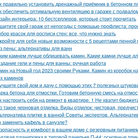
к правильно установить дренажный приёмник в бетонном п
к обеспечить оптимальную вентиляцию в гараже с подвало
зайн интерьера: 10 бестселлеров, которые стоит прочитать
щитите свой гараж от непогоды с помощью профлиста: про
бор красок для росписи стен: все, что нужно знать
кройте для себя новые возможности с 5 рецептами пенной
з пены: альтернативы для ванн
ким камнем лучше облицевать камин. Какие камни лучше д
здание гели и пены для ванны: ручная работа
мин на Новый год 2023 своими Руками. Камин из коробок н
х каминов
учшите свой дом и дачу с помощью этих 7 полезных штуков
рка бетона для отмостки. Готовим бетонную смесь на отмос
к настроить себя на ремонт в квартире. 1 Не хватит бюджет
о такое черновая отделка. Виды отделок: чистовая, предчис
ьтернатива плитке в ванной Советы экспертов. Альтернати
 заменить кафель в санузле?
зопасность и комфорт в вашем доме с резервным питание
уговая планировка в типовой панельке П-44: основные при