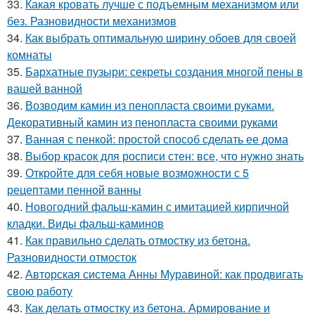
33.
Какая кровать лучше с подъемным механизмом или
без. Разновидности механизмов
34.
Как выбрать оптимальную ширину обоев для своей
комнаты
35.
Бархатные пузыри: секреты создания многой пены в
вашей ванной
36.
Возводим камин из пенопласта своими руками.
Декоративный камин из пенопласта своими руками
37.
Ванная с пенкой: простой способ сделать ее дома
38.
Выбор красок для росписи стен: все, что нужно знать
39.
Откройте для себя новые возможности с 5
рецептами пенной ванны
40.
Новогодний фальш-камин с имитацией кирпичной
кладки. Виды фальш-каминов
41.
Как правильно сделать отмостку из бетона.
Разновидности отмосток
42.
Авторская система Анны Муравиной: как продвигать
свою работу
43.
Как делать отмостку из бетона. Армирование и