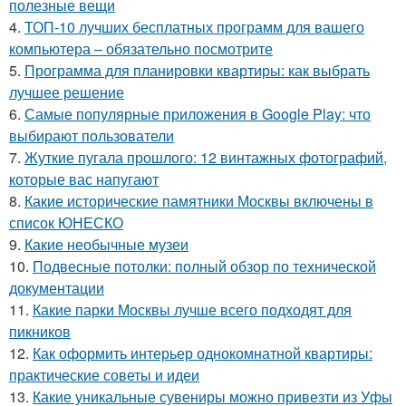
полезные вещи
4.
ТОП-10 лучших бесплатных программ для вашего
компьютера – обязательно посмотрите
5.
Программа для планировки квартиры: как выбрать
лучшее решение
6.
Самые популярные приложения в Google Play: что
выбирают пользователи
7.
Жуткие пугала прошлого: 12 винтажных фотографий,
которые вас напугают
8.
Какие исторические памятники Москвы включены в
список ЮНЕСКО
9.
Какие необычные музеи
10.
Подвесные потолки: полный обзор по технической
документации
11.
Какие парки Москвы лучше всего подходят для
пикников
12.
Как оформить интерьер однокомнатной квартиры:
практические советы и идеи
13.
Какие уникальные сувениры можно привезти из Уфы