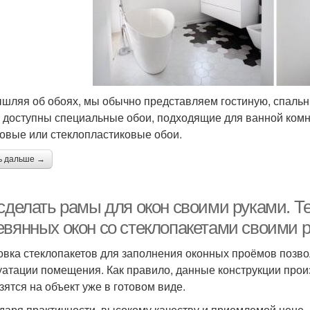
шляя об обоях, мы обычно представляем гостиную, спальню 
 доступны специальные обои, подходящие для ванной ком
овые или стеклопластиковые обои.
ь дальше →
 сделать рамы для окон своими руками. Т
евянных окон со стеклопакетами своими 
овка стеклопакетов для заполнения оконных проёмов позв
уатации помещения. Как правило, данные конструкции прои
зятся на объект уже в готовом виде.
даря практичности, высокому качеству и приемлемой цене