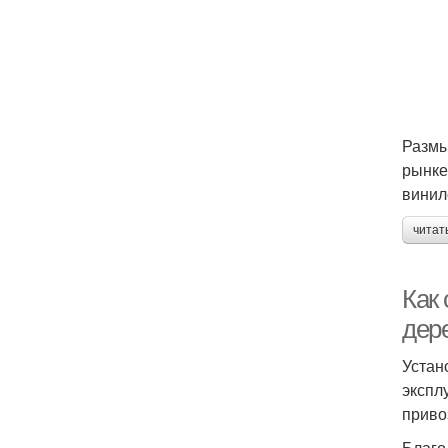
Размы
рынке
винил
читат
Как
дер
Устан
экспл
приво
Благо