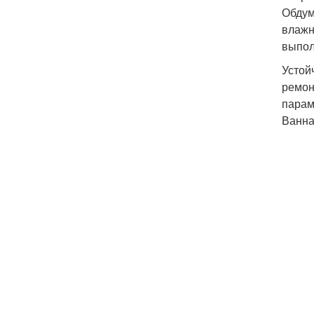
Обдум
влажн
выпол
Устой
ремон
парам
Ванна