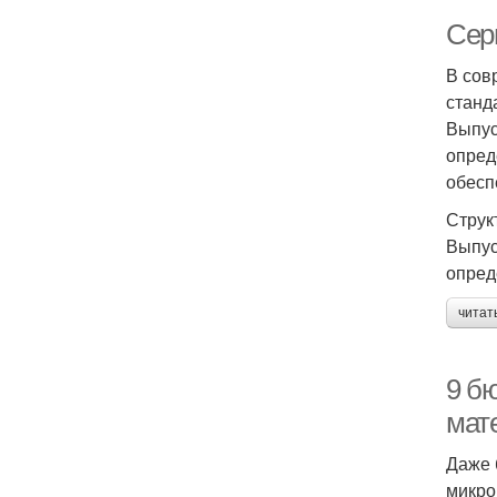
Сери
В сов
станд
Выпус
опред
обесп
Струк
Выпус
опред
читат
9 б
мат
Даже 
микро