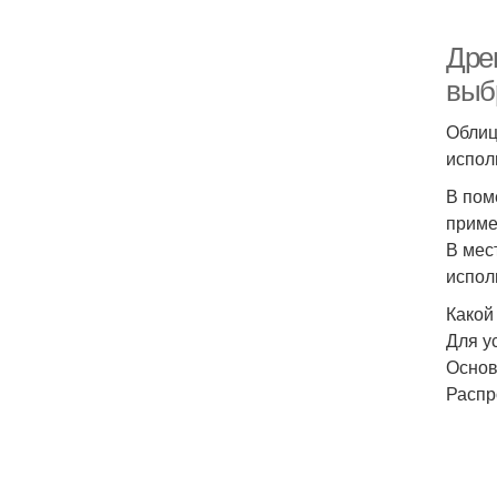
Древ
выбр
Облиц
испол
В пом
приме
В мес
испол
Какой
Для у
Основ
Распр