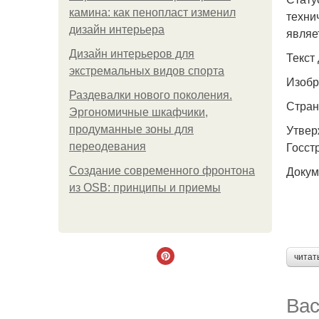
камина: как пенопласт изменил
техни
дизайн интерьера
являе
Дизайн интерьеров для
Текст
экстремальных видов спорта
Изобр
Раздевалки нового поколения.
Стран
Эргономичные шкафчики,
Утвер
продуманные зоны для
Госст
переодевания
Докум
Создание современного фронтона
из OSB: принципы и приемы
читат
Вас