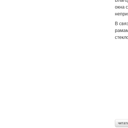
окна 
непри
В свя
рамам
стекл
читат