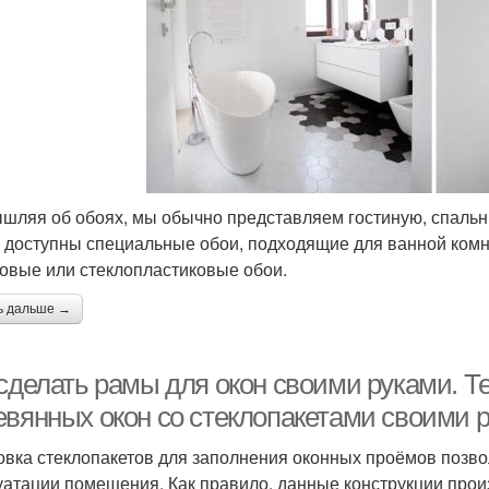
шляя об обоях, мы обычно представляем гостиную, спальню 
 доступны специальные обои, подходящие для ванной ком
овые или стеклопластиковые обои.
ь дальше →
 сделать рамы для окон своими руками. Т
евянных окон со стеклопакетами своими 
овка стеклопакетов для заполнения оконных проёмов позв
уатации помещения. Как правило, данные конструкции прои