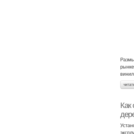
Размы
рынке
винил
читат
Как
дер
Устан
экспл