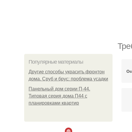
Тре
Популярные материалы
Ос
Другие способы украсить фронтон
дома. Сруб и брус: проблема усадки
Панельный дом серии П-44.
Типовая серия дома П44 с
планировками квартир
По