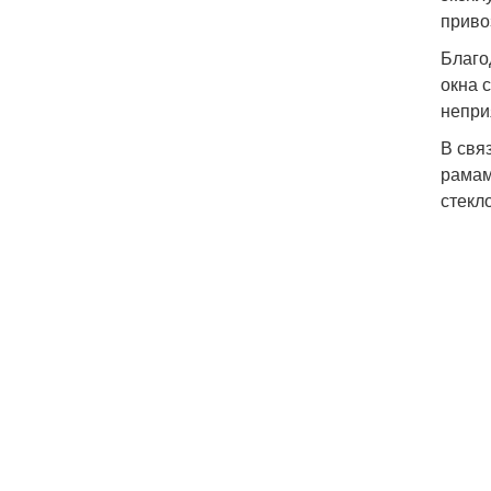
приво
Благо
окна 
непри
В свя
рамам
стекл