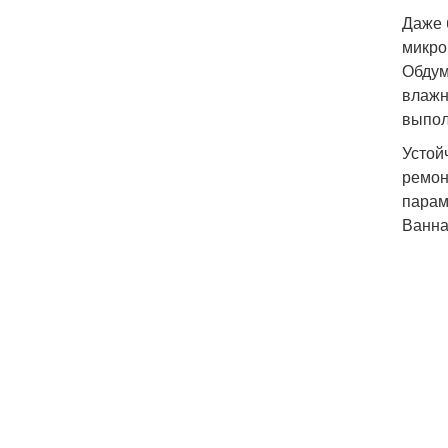
Даже 
микро
Обдум
влажн
выпол
Устой
ремон
парам
Ванна