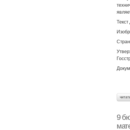
техни
являе
Текст
Изобр
Стран
Утвер
Госст
Докум
читат
9 б
мат