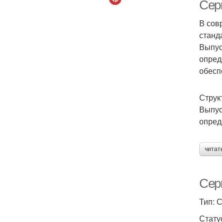
Сери
В сов
станд
Выпус
опред
обесп
Струк
Выпус
опред
читат
Сер
Тип: 
Стату