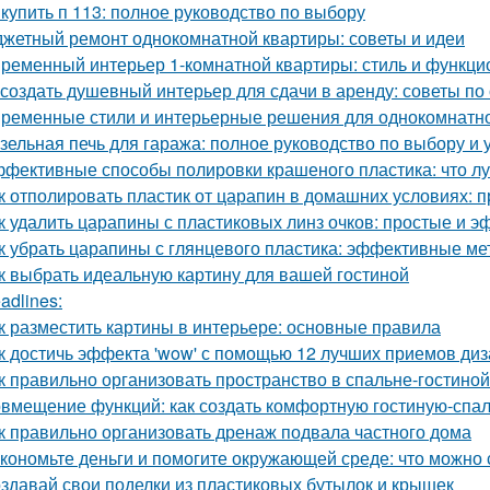
 купить п 113: полное руководство по выбору
жетный ремонт однокомнатной квартиры: советы и идеи
ременный интерьер 1-комнатной квартиры: стиль и функци
 создать душевный интерьер для сдачи в аренду: советы п
ременные стили и интерьерные решения для однокомнатн
зельная печь для гаража: полное руководство по выбору и 
фективные способы полировки крашеного пластика: что л
к отполировать пластик от царапин в домашних условиях:
к удалить царапины с пластиковых линз очков: простые и 
к убрать царапины с глянцевого пластика: эффективные м
к выбрать идеальную картину для вашей гостиной
adlines:
к разместить картины в интерьере: основные правила
к достичь эффекта 'wow' с помощью 12 лучших приемов ди
к правильно организовать пространство в спальне-гостиной
вмещение функций: как создать комфортную гостиную-спа
к правильно организовать дренаж подвала частного дома
кономьте деньги и помогите окружающей среде: что можно 
здавай свои поделки из пластиковых бутылок и крышек