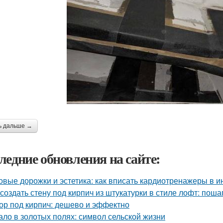
ь дальше →
ледние обновления на сайте:
овые дорожки и эстетика: как вписать кардиотренажеры в и
 создать стену под кирпич из штукатурки в стиле лофт: пош
ор под кирпич: дешево и эффектно
ало в золотых полях: символ сельской жизни