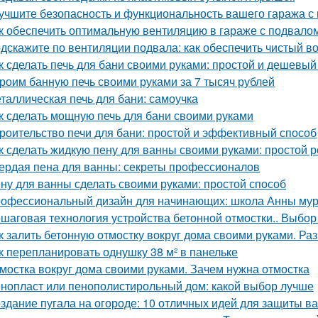
учшите безопасность и функциональность вашего гаража с
к обеспечить оптимальную вентиляцию в гараже с подвало
дскажите по вентиляции подвала: как обеспечить чистый в
к сделать печь для бани своими руками: простой и дешевый
роим банную печь своими руками за 7 тысяч рублей
таллическая печь для бани: самоучка
к сделать мощную печь для бани своими руками
роительство печи для бани: простой и эффективный способ
к сделать жидкую пену для ванны своими руками: простой 
ердая пена для ванны: секреты профессионалов
ну для ванны сделать своими руками: простой способ
офессиональный дизайн для начинающих: школа Анны му
шаговая технология устройства бетонной отмостки.. Выбор
к залить бетонную отмостку вокруг дома своими руками. Ра
к перепланировать однушку 38 м² в панельке
мостка вокруг дома своими руками. Зачем нужна отмостка
нопласт или пенополистирольный дом: какой выбор лучше
здание пугала на огороде: 10 отличных идей для защиты в