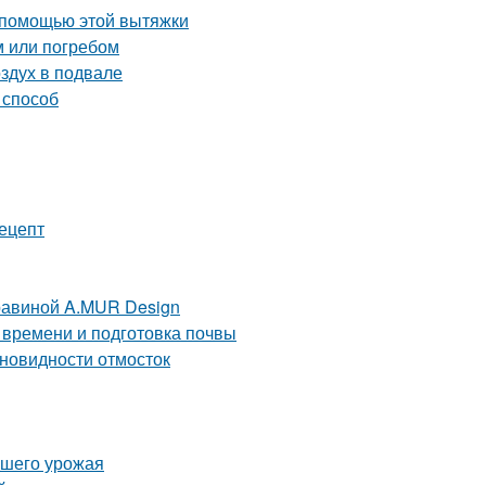
 помощью этой вытяжки
м или погребом
оздух в подвале
 способ
рецепт
равиной A.MUR Design
 времени и подготовка почвы
зновидности отмосток
ашего урожая