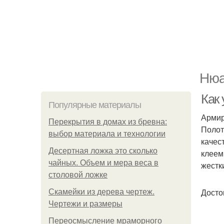
Нюа
Как
Популярные материалы
Армир
Перекрытия в домах из бревна:
Полот
выбор материала и технологии
качес
Десертная ложка это сколько
клеем
чайных. Объем и мера веса в
жестк
столовой ложке
Досто
Скамейки из дерева чертеж.
Чертежи и размеры
Переосмысление мраморного