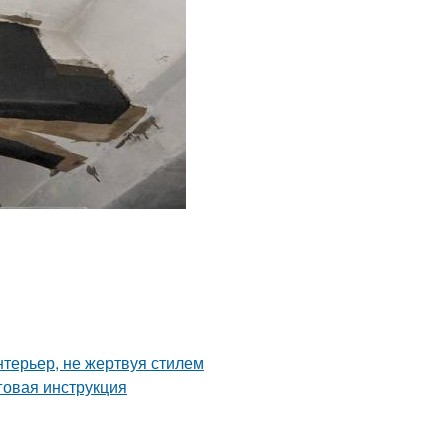
нтерьер, не жертвуя стилем
аговая инструкция