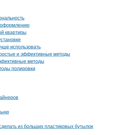
ональность
о оформлению
ой квартиры
установке
учше использовать
 простые и эффективные методы
эффективные методы
етоды полировки
зайнеров
льню
сделать из больших пластиковых бутылок