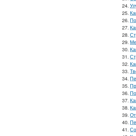
24.
Ул
25.
Ка
26.
По
27.
Ка
28.
Ст
29.
Ме
30.
Ка
31.
Ст
32.
Ка
33.
Тв
34.
Пе
35.
Пр
36.
По
37.
Ка
38.
Ка
39.
От
40.
Пе
41.
Со