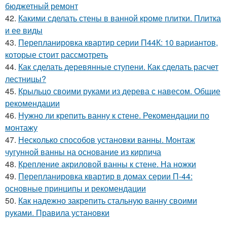
бюджетный ремонт
42.
Какими сделать стены в ванной кроме плитки. Плитка
и ее виды
43.
Перепланировка квартир серии П44К: 10 вариантов,
которые стоит рассмотреть
44.
Как сделать деревянные ступени. Как сделать расчет
лестницы?
45.
Крыльцо своими руками из дерева с навесом. Общие
рекомендации
46.
Нужно ли крепить ванну к стене. Рекомендации по
монтажу
47.
Несколько способов установки ванны. Монтаж
чугунной ванны на основание из кирпича
48.
Крепление акриловой ванны к стене. На ножки
49.
Перепланировка квартир в домах серии П-44:
основные принципы и рекомендации
50.
Как надежно закрепить стальную ванну своими
руками. Правила установки