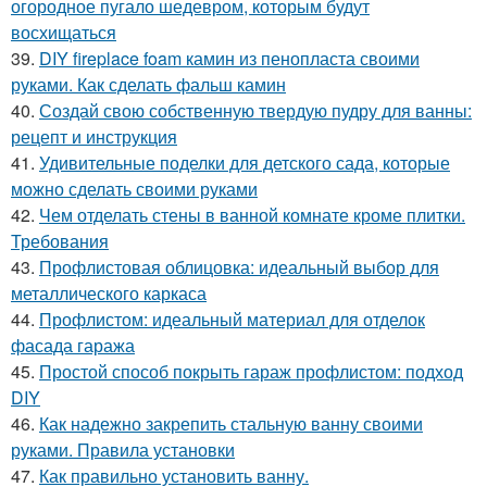
огородное пугало шедевром, которым будут
восхищаться
39.
DIY fireplace foam камин из пенопласта своими
руками. Как сделать фальш камин
40.
Создай свою собственную твердую пудру для ванны:
рецепт и инструкция
41.
Удивительные поделки для детского сада, которые
можно сделать своими руками
42.
Чем отделать стены в ванной комнате кроме плитки.
Требования
43.
Профлистовая облицовка: идеальный выбор для
металлического каркаса
44.
Профлистом: идеальный материал для отделок
фасада гаража
45.
Простой способ покрыть гараж профлистом: подход
DIY
46.
Как надежно закрепить стальную ванну своими
руками. Правила установки
47.
Как правильно установить ванну.