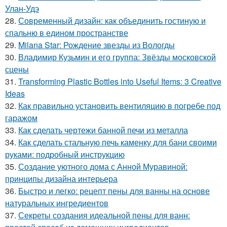
Улан-Удэ
28.
Современный дизайн: как объединить гостиную и
спальню в едином пространстве
29.
Milana Star: Рождение звезды из Вологды
30.
Владимир Кузьмин и его группа: Звёзды московской
сцены
31.
Transforming Plastic Bottles into Useful Items: 3 Creative
Ideas
32.
Как правильно установить вентиляцию в погребе под
гаражом
33.
Как сделать чертежи банной печи из металла
34.
Как сделать стальную печь каменку для бани своими
руками: подробный инструкцию
35.
Создание уютного дома с Анной Муравиной:
принципы дизайна интерьера
36.
Быстро и легко: рецепт пены для ванны на основе
натуральных ингредиентов
37.
Секреты создания идеальной пены для ванн: