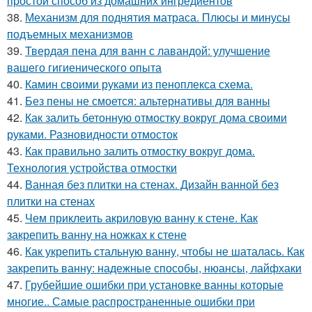
простой способ из домашних ингредиентов
38.
Механизм для поднятия матраса. Плюсы и минусы
подъемных механизмов
39.
Твердая пена для ванн с лавандой: улучшение
вашего гигиенического опыта
40.
Камин своими руками из пеноплекса схема.
41.
Без пены не смоется: альтернативы для ванны
42.
Как залить бетонную отмостку вокруг дома своими
руками. Разновидности отмосток
43.
Как правильно залить отмостку вокруг дома.
Технология устройства отмостки
44.
Ванная без плитки на стенах. Дизайн ванной без
плитки на стенах
45.
Чем приклеить акриловую ванну к стене. Как
закрепить ванну на ножках к стене
46.
Как укрепить стальную ванну, чтобы не шаталась. Как
закрепить ванну: надежные способы, нюансы, лайфхаки
47.
Грубейшие ошибки при установке ванны которые
многие.. Самые распространенные ошибки при