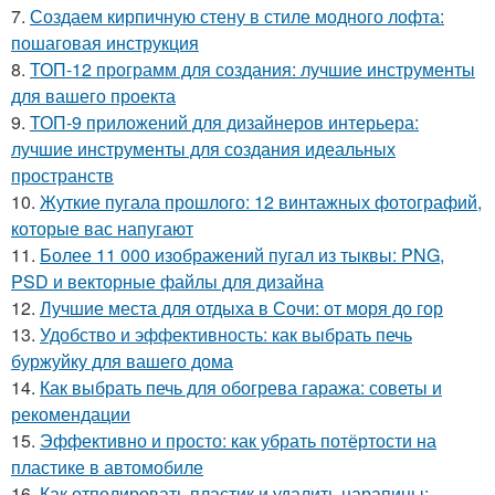
7.
Создаем кирпичную стену в стиле модного лофта:
пошаговая инструкция
8.
ТОП-12 программ для создания: лучшие инструменты
для вашего проекта
9.
ТОП-9 приложений для дизайнеров интерьера:
лучшие инструменты для создания идеальных
пространств
10.
Жуткие пугала прошлого: 12 винтажных фотографий,
которые вас напугают
11.
Более 11 000 изображений пугал из тыквы: PNG,
PSD и векторные файлы для дизайна
12.
Лучшие места для отдыха в Сочи: от моря до гор
13.
Удобство и эффективность: как выбрать печь
буржуйку для вашего дома
14.
Как выбрать печь для обогрева гаража: советы и
рекомендации
15.
Эффективно и просто: как убрать потёртости на
пластике в автомобиле
16.
Как отполировать пластик и удалить царапины: