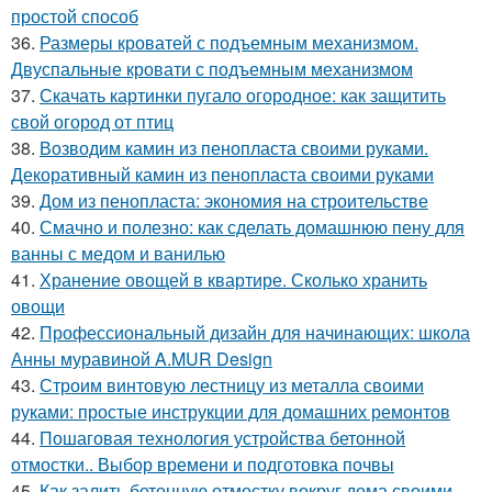
простой способ
36.
Размеры кроватей с подъемным механизмом.
Двуспальные кровати с подъемным механизмом
37.
Скачать картинки пугало огородное: как защитить
свой огород от птиц
38.
Возводим камин из пенопласта своими руками.
Декоративный камин из пенопласта своими руками
39.
Дом из пенопласта: экономия на строительстве
40.
Смачно и полезно: как сделать домашнюю пену для
ванны с медом и ванилью
41.
Хранение овощей в квартире. Сколько хранить
овощи
42.
Профессиональный дизайн для начинающих: школа
Анны муравиной A.MUR Design
43.
Строим винтовую лестницу из металла своими
руками: простые инструкции для домашних ремонтов
44.
Пошаговая технология устройства бетонной
отмостки.. Выбор времени и подготовка почвы
45.
Как залить бетонную отмостку вокруг дома своими