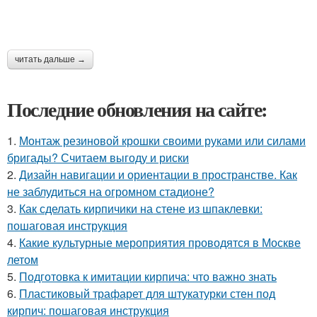
читать дальше →
Последние обновления на сайте:
1.
Монтаж резиновой крошки своими руками или силами
бригады? Считаем выгоду и риски
2.
Дизайн навигации и ориентации в пространстве. Как
не заблудиться на огромном стадионе?
3.
Как сделать кирпичики на стене из шпаклевки:
пошаговая инструкция
4.
Какие культурные мероприятия проводятся в Москве
летом
5.
Подготовка к имитации кирпича: что важно знать
6.
Пластиковый трафарет для штукатурки стен под
кирпич: пошаговая инструкция