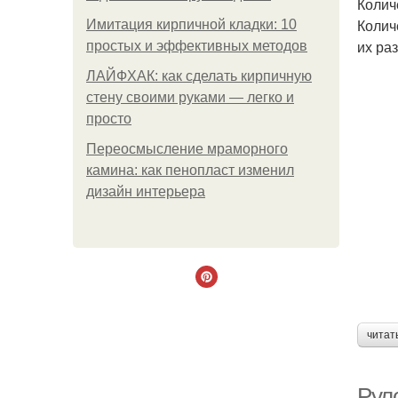
Колич
Колич
Имитация кирпичной кладки: 10
их ра
простых и эффективных методов
ЛАЙФХАК: как сделать кирпичную
стену своими руками — легко и
просто
Переосмысление мраморного
камина: как пенопласт изменил
дизайн интерьера
читат
Рул