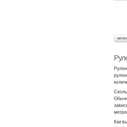
читат
Рул
Рулон
рулон
колич
Сколь
Обычн
завис
метро
Как в