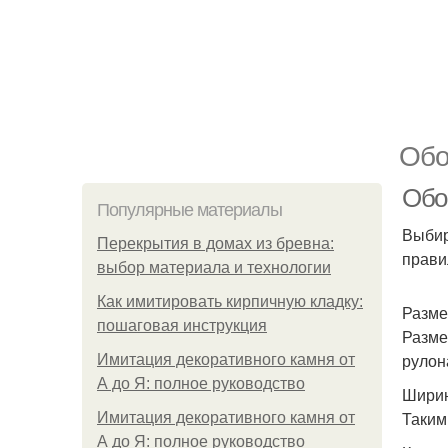
Обо
Обо
Популярные материалы
Выбир
Перекрытия в домах из бревна:
прави
выбор материала и технологии
Как имитировать кирпичную кладку:
Разме
пошаговая инструкция
Разме
рулон
Имитация декоративного камня от
А до Я: полное руководство
Ширин
Таким
Имитация декоративного камня от
А до Я: полное руководство