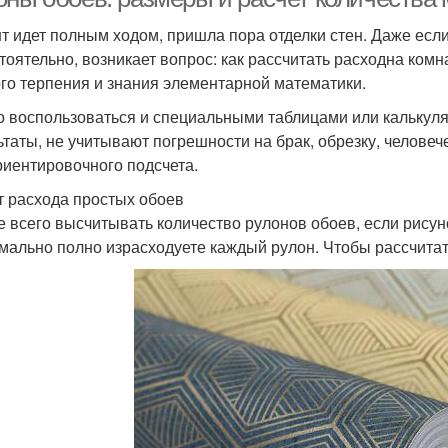
т идет полным ходом, пришла пора отделки стен. Даже есл
тоятельно, возникает вопрос: как рассчитать расходна ком
го терпения и знания элементарной математики.
 воспользоваться и специальными таблицами или калькуля
ьтаты, не учитывают погрешности на брак, обрезку, челове
риентировочного подсчета.
т расхода простых обоев
 всего высчитывать количество рулонов обоев, если рисуно
мально полно израсходуете каждый рулон. Чтобы рассчитать