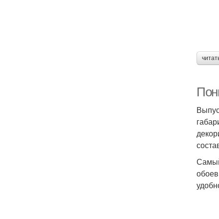
читат
Пон
Выпус
габар
декор
соста
Самый
обоев
удобн