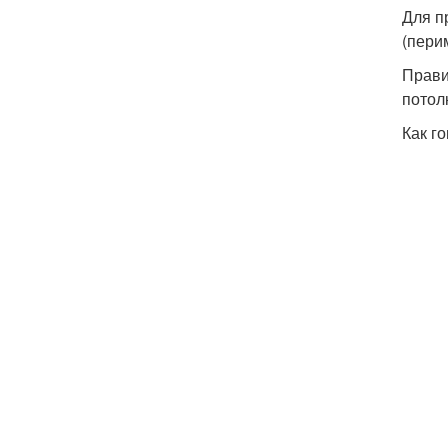
Для п
(перим
Прави
потол
Как г