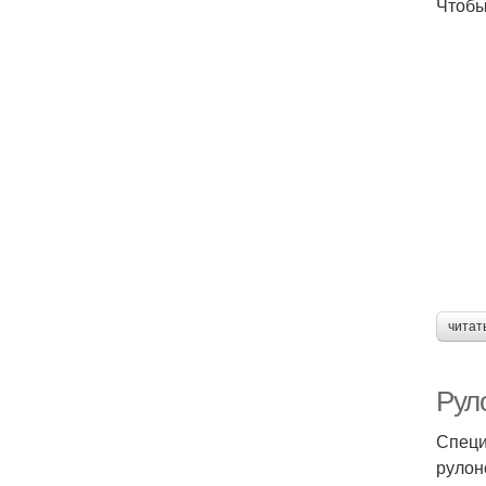
Чтобы
читат
Рул
Специ
рулон