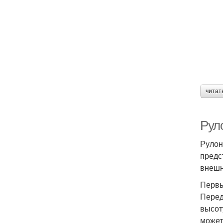
читат
Рул
Рулон
предс
внешн
Первы
Перед
высот
может