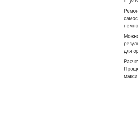
Ремон
самос
немно
Можно
резул
для о
Расче
Проще
макси