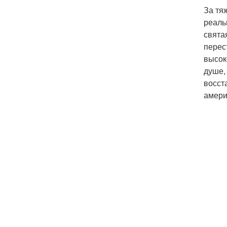
За тя
реаль
свята
перес
высок
душе,
восст
амери