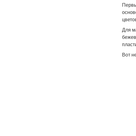
Первы
основ
цвето
Для м
бежев
пласт
Вот н