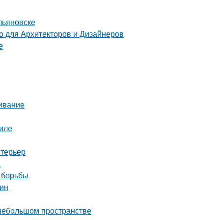
льяновске
 для Архитекторов и Дизайнеров
е
живание
иле
нтерьер
а
 борьбы
тин
 небольшом пространстве