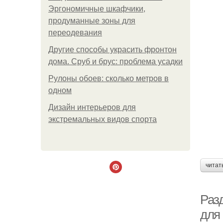
Эргономичные шкафчики,
продуманные зоны для
переодевания
Другие способы украсить фронтон
дома. Сруб и брус: проблема усадки
Рулоны обоев: сколько метров в
одном
Дизайн интерьеров для
экстремальных видов спорта
читат
Раз
для