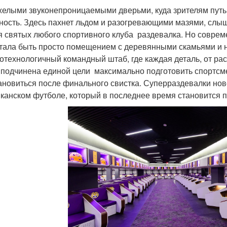
желыми звуконепроницаемыми дверьми, куда зрителям путь
ность. Здесь пахнет льдом и разогревающими мазями, слыш
я святых любого спортивного клуба раздевалка. Но совре
тала быть просто помещением с деревянными скамьями и 
отехнологичный командный штаб, где каждая деталь, от р
 подчинена единой цели максимально подготовить спортсме
ановиться после финального свистка. Суперраздевалки нов
канском футболе, который в последнее время становится 