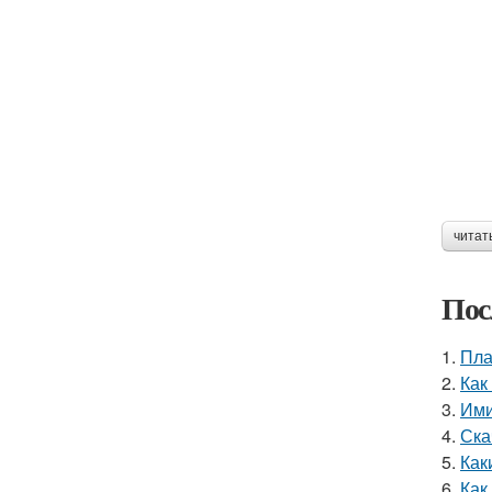
читат
Пос
1.
Пла
2.
Как
3.
Ими
4.
Ска
5.
Как
6.
Как