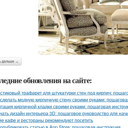
ь дальше →
ледние обновления на сайте:
стиковый трафарет для штукатурки стен под кирпич: пошаг
 сделать модную кирпичную стену своими руками: пошагова
тация кирпичной кладки своими руками: пошаговая инстру
чать дизайн интерьера 3D: пошаговое руководство для на
ие кафе и рестораны рекомендуют посетить
 опубликовать статью в App Store: пошаговая инструкция