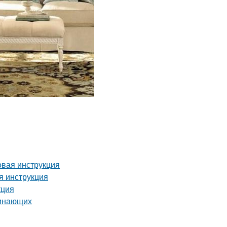
овая инструкция
я инструкция
кция
чинающих