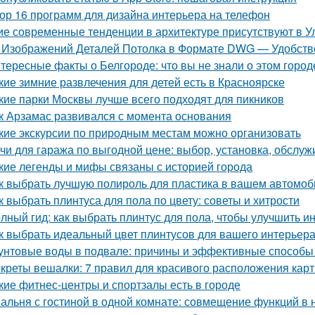
ор 16 программ для дизайна интерьера на телефон
ие современные тенденции в архитектуре присутствуют в У
 Изображений Деталей Потолка в Формате DWG — Удобство
тересные факты о Белгороде: что вы не знали о этом город
кие зимние развлечения для детей есть в Красноярске
кие парки Москвы лучше всего подходят для пикников
к Арзамас развивался с момента основания
кие экскурсии по природным местам можно организовать
чи для гаража по выгодной цене: выбор, установка, обслу
кие легенды и мифы связаны с историей города
к выбрать лучшую полироль для пластика в вашем автомоб
к выбрать плинтуса для пола по цвету: советы и хитрости
лный гид: как выбрать плинтус для пола, чтобы улучшить и
к выбрать идеальный цвет плинтусов для вашего интерьер
унтовые воды в подвале: причины и эффективные способы
креты вешалки: 7 правил для красивого расположения кар
кие фитнес-центры и спортзалы есть в городе
альня с гостиной в одной комнате: совмещение функций в