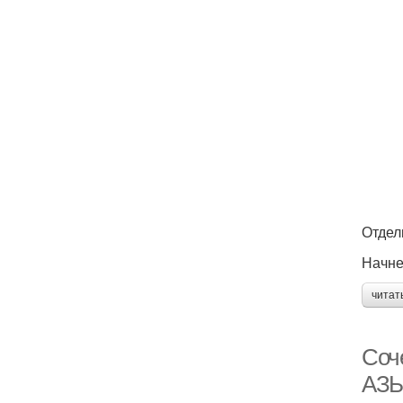
Отдел
Начне
читат
Соч
АЗ