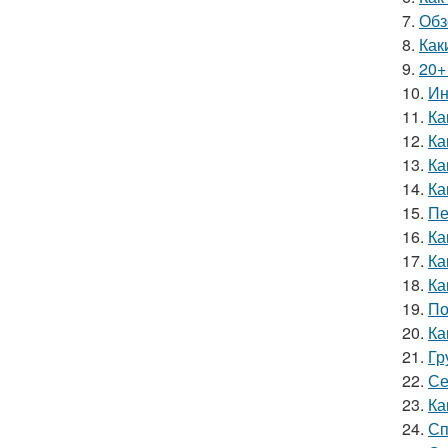
7.
Обз
8.
Как
9.
20+
10.
Ин
11.
Ка
12.
Ка
13.
Ка
14.
Ка
15.
Пе
16.
Ка
17.
Ка
18.
Ка
19.
По
20.
Ка
21.
Гр
22.
Се
23.
Ка
24.
Сп