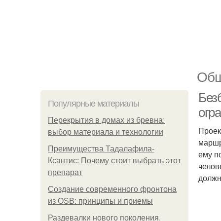
Общ
Без
Популярные материалы
огр
Перекрытия в домах из бревна:
Проек
выбор материала и технологии
маршр
Преимущества Тадалафила-
ему п
Ксантис: Почему стоит выбрать этот
челов
препарат
должн
Создание современного фронтона
из OSB: принципы и приемы
Раздевалки нового поколения.