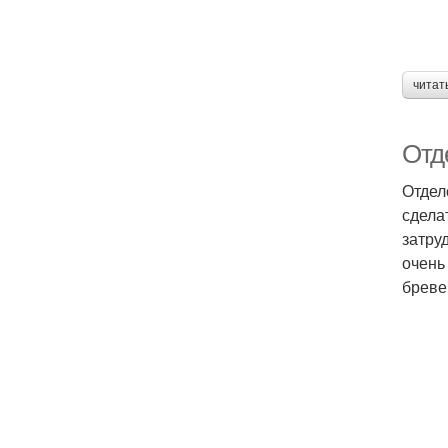
читат
Отд
Отдел
сдела
затру
очень
бреве