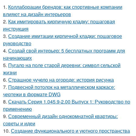
1.
Коллаборации брендов: как спортивные компании
влияют на дизайн интерьеров
2.
Как имитировать кирпичную кладку: пошаговая
инструкция
3.
Создание имитации кирпичной кладки: пошаговое
руководство
4.
Создай свой интерьер: 5 бесплатных программ для
начинающих
5.
Пугало на поле старой деревни: символ сельской
жизни
6.
Страшное чучело на огороде: история рисунка
7.
Подвесной потолок на металлическом каркасе:
чертежи в формате DWG
8.
Скачать Серия 1.045.9-2.00 Выпуск 1: Руководство по
применению
9.
Современный дизайн однокомнатной квартиры:
советы и идеи
10.
Создание функционального и уютного пространства