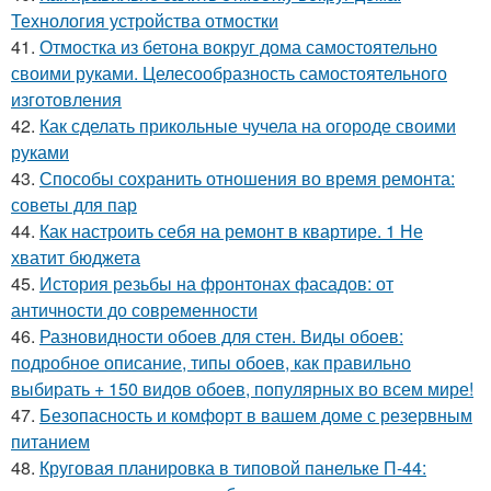
Технология устройства отмостки
41.
Отмостка из бетона вокруг дома самостоятельно
своими руками. Целесообразность самостоятельного
изготовления
42.
Как сделать прикольные чучела на огороде своими
руками
43.
Способы сохранить отношения во время ремонта:
советы для пар
44.
Как настроить себя на ремонт в квартире. 1 Не
хватит бюджета
45.
История резьбы на фронтонах фасадов: от
античности до современности
46.
Разновидности обоев для стен. Виды обоев:
подробное описание, типы обоев, как правильно
выбирать + 150 видов обоев, популярных во всем мире!
47.
Безопасность и комфорт в вашем доме с резервным
питанием
48.
Круговая планировка в типовой панельке П-44: