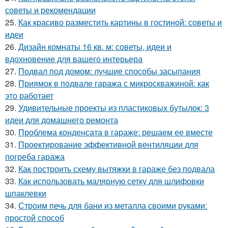
советы и рекомендации
25.
Как красиво разместить картины в гостиной: советы и
идеи
26.
Дизайн комнаты 16 кв. м: советы, идеи и
вдохновение для вашего интерьера
27.
Подвал под домом: лучшие способы засыпания
28.
Приямок в подвале гаража с микроскважиной: как
это работает
29.
Удивительные проекты из пластиковых бутылок: 3
идеи для домашнего ремонта
30.
Проблема конденсата в гараже: решаем ее вместе
31.
Проектирование эффективной вентиляции для
погреба гаража
32.
Как построить схему вытяжки в гараже без подвала
33.
Как использовать малярную сетку для шлифовки
шпаклевки
34.
Строим печь для бани из металла своими руками:
простой способ