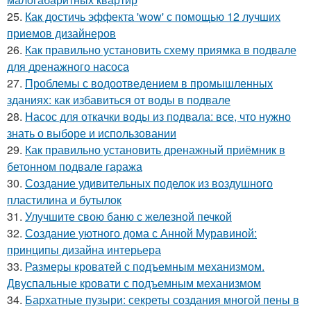
25.
Как достичь эффекта 'wow' с помощью 12 лучших
приемов дизайнеров
26.
Как правильно установить схему приямка в подвале
для дренажного насоса
27.
Проблемы с водоотведением в промышленных
зданиях: как избавиться от воды в подвале
28.
Насос для откачки воды из подвала: все, что нужно
знать о выборе и использовании
29.
Как правильно установить дренажный приёмник в
бетонном подвале гаража
30.
Создание удивительных поделок из воздушного
пластилина и бутылок
31.
Улучшите свою баню с железной печкой
32.
Создание уютного дома с Анной Муравиной:
принципы дизайна интерьера
33.
Размеры кроватей с подъемным механизмом.
Двуспальные кровати с подъемным механизмом
34.
Бархатные пузыри: секреты создания многой пены в