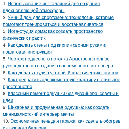
1.
Использование инсталляций для создания
вдохновляющей атмосферы
2.
Умный дом для спортсмена: технологии, которые
помогают тренироваться и восстанавливаться
3.
Йога-студия дома: как создать пространство
физических практик
4.
Как сделать стены под кирпич своими руками:
пошаговая инструкция
5.
Чертеж подвесного потолка Армстронг: полное
руководство по созданию современного интерьера
6.
Как сделать студию уютной: 8 практических советов
7.
Как превратить однокомнатную квартиру в стильное
пространство
8.
Классный ремонт однушки без дизайнера: советы и
идеи
9.
Шикарная и продуманная однушка: как создать
минималистский интерьер мечты
10.
Экономичная печь для гаража: как сделать обогрев
из газового баллона