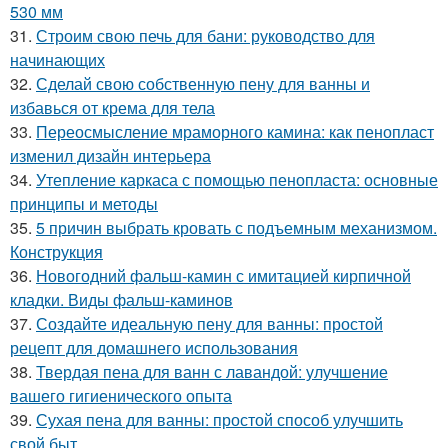
530 мм
31.
Строим свою печь для бани: руководство для
начинающих
32.
Сделай свою собственную пену для ванны и
избавься от крема для тела
33.
Переосмысление мраморного камина: как пенопласт
изменил дизайн интерьера
34.
Утепление каркаса с помощью пенопласта: основные
принципы и методы
35.
5 причин выбрать кровать с подъемным механизмом.
Конструкция
36.
Новогодний фальш-камин с имитацией кирпичной
кладки. Виды фальш-каминов
37.
Создайте идеальную пену для ванны: простой
рецепт для домашнего использования
38.
Твердая пена для ванн с лавандой: улучшение
вашего гигиенического опыта
39.
Сухая пена для ванны: простой способ улучшить
свой быт