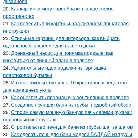
дизайнера
20.
Как картинки могут преобразить ваше жилое
пространство
21.
Как повесить три картины над диваном: пошаговая
инструкция
22.
Стильные картины для интерьера: как выбрать
идеальное украшение для вашего дома
23.
Дренажный насос для приямка подвала: как
избавиться от лишней влаги в подвале
24.
Удивительные идеи поделки из горлышка
пластиковой бутылки
25.
Из пластиковых бутылок: 10 креативных рецептов
для домашнего уюта
26.
Как обеспечить правильную вентиляцию в подвале
27.
Создание печи для бани из трубы: подробный обзор
28.
Строим самую мощную банную печь своими руками:
подробный инструктаж
29.
Строительство печи для бани из трубы: шаг за шагом
30.
Как сделать печь для бани модели ВАЛДАЙ из трубы