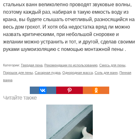
стальных ванн великолепно проводят звуковые волны,
поэтому каждый раз, набирая в такую емкость воду из
крана, вы будете слышать отчетливый, разносящийся на
весь дом грохот. И хотя оба недостатка вряд ли можно
назвать критическими, при небольшой сноровке и
желании можно устранить и тот, и другой, сделав своими
руками шумоизоляцию с помощью монтажной пены .
Категории:
Твердая пена
,
Рекомендации по использованию
,
Смесь для пены
,
Порошок для пены
,
Сахарная пудра
,
Однородная масса
,
Соль для ванн
,
Пенная
ванна
Читайте также