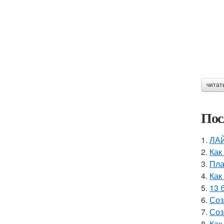
читат
Пос
1.
ЛАЙ
2.
Как
3.
Пла
4.
Как
5.
13 
6.
Соз
7.
Соз
8.
Как