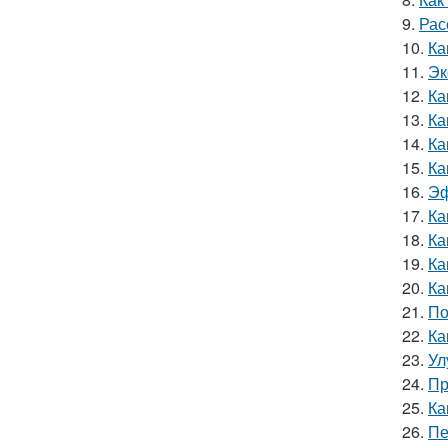
9.
Рас
10.
Ка
11.
Эк
12.
Ка
13.
Ка
14.
Ка
15.
Ка
16.
Эф
17.
Ка
18.
Ка
19.
Ка
20.
Ка
21.
По
22.
Ка
23.
Ул
24.
Пр
25.
Ка
26.
Пе