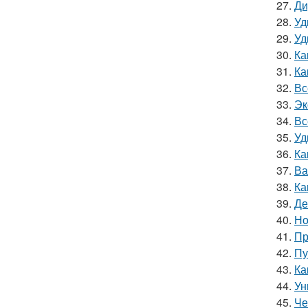
27.
Ди
28.
Уд
29.
Уд
30.
Ка
31.
Ка
32.
Вс
33.
Эк
34.
Вс
35.
Уд
36.
Ка
37.
Ва
38.
Ка
39.
Де
40.
Но
41.
Пр
42.
Пу
43.
Ка
44.
Ун
45.
Че