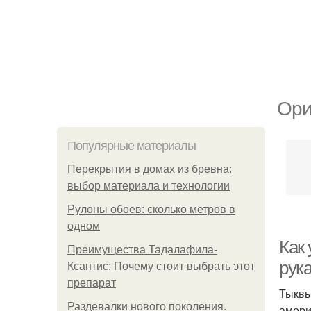
Ори
Популярные материалы
Перекрытия в домах из бревна:
выбор материала и технологии
Рулоны обоев: сколько метров в
одном
Как
Преимущества Тадалафила-
рук
Ксантис: Почему стоит выбрать этот
препарат
Тыквы
Раздевалки нового поколения.
амери