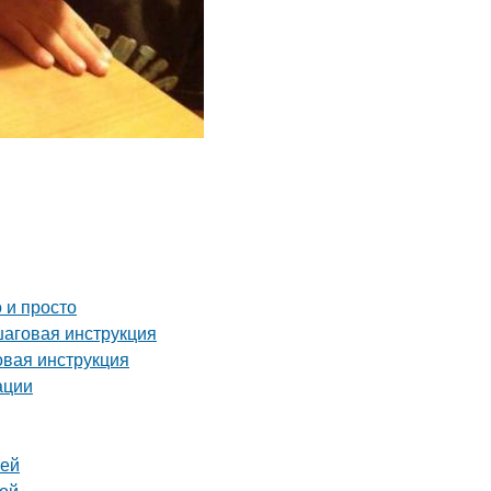
 и просто
шаговая инструкция
овая инструкция
ации
тей
ной