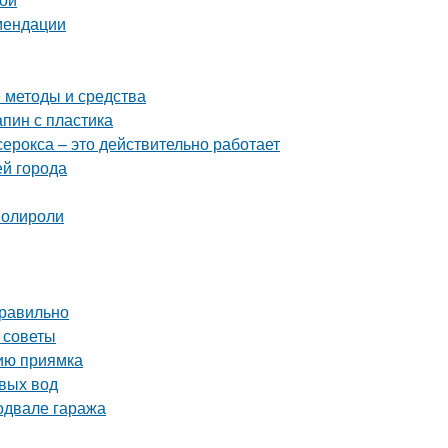
омендации
е методы и средства
апин с пластика
серокса – это действительно работает
ей города
полироли
правильно
 советы
нию приямка
вых вод
одвале гаража