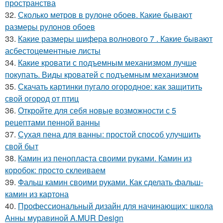
пространства
32.
Сколько метров в рулоне обоев. Какие бывают
размеры рулонов обоев
33.
Какие размеры шифера волнового 7 . Какие бывают
асбестоцементные листы
34.
Какие кровати с подъемным механизмом лучше
покупать. Виды кроватей с подъемным механизмом
35.
Скачать картинки пугало огородное: как защитить
свой огород от птиц
36.
Откройте для себя новые возможности с 5
рецептами пенной ванны
37.
Сухая пена для ванны: простой способ улучшить
свой быт
38.
Камин из пенопласта своими руками. Камин из
коробок: просто склеиваем
39.
Фальш камин своими руками. Как сделать фальш-
камин из картона
40.
Профессиональный дизайн для начинающих: школа
Анны муравиной A.MUR Design