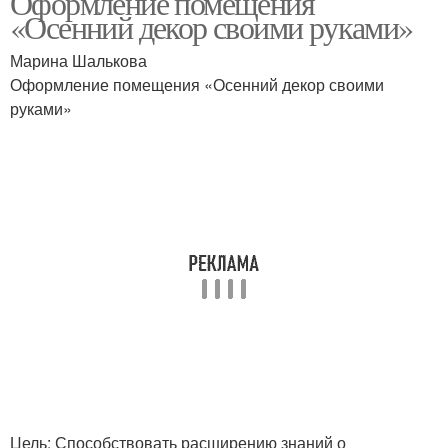
Оформление помещения
«Осенний декор своими руками»
Марина Шалькова
Оформление помещения «Осенний декор своими
Осенний веночек
Осенние оттенки
руками»
Осенняя обстановка
Осенний уголок
Спальня в осеннем
Осенняя люстра
настроении
Осенние украшения
Цель: Способствовать расширению знаний о