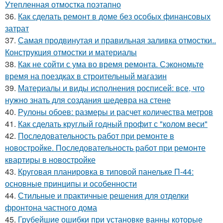
Утепленная отмостка поэтапно
36.
Как сделать ремонт в доме без особых финансовых
затрат
37.
Самая продвинутая и правильная заливка отмостки..
Конструкция отмостки и материалы
38.
Как не сойти с ума во время ремонта. Сэкономьте
время на поездках в строительный магазин
39.
Материалы и виды исполнения росписей: все, что
нужно знать для создания шедевра на стене
40.
Рулоны обоев: размеры и расчет количества метров
41.
Как сделать круглый годный профит с "колом веси"
42.
Последовательность работ при ремонте в
новостройке. Последовательность работ при ремонте
квартиры в новостройке
43.
Круговая планировка в типовой панельке П-44:
основные принципы и особенности
44.
Стильные и практичные решения для отделки
фронтона частного дома
45.
Грубейшие ошибки при установке ванны которые