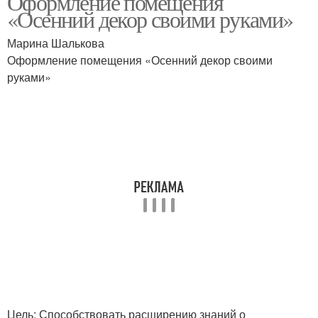
Оформление помещения
«Осенний декор своими руками»
Марина Шалькова
Оформление помещения «Осенний декор своими
Осенний подсвечник
Осенние оттенки
руками»
Невероятное
Осенняя обстановка
оформление
Спальня в осеннем
Осенний уголок
настроении
Осенняя люстра
Осенние украшения
Цель: Способствовать расширению знаний о