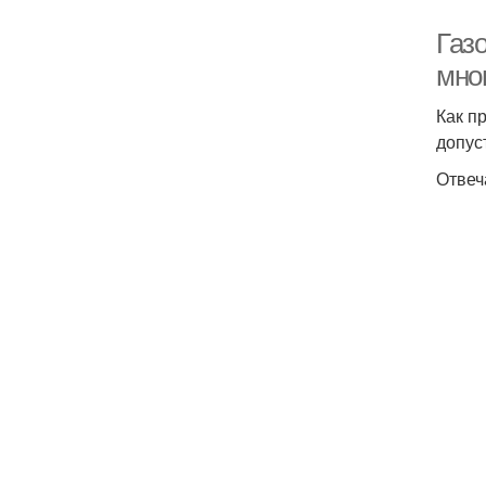
Газо
мно
Как п
допус
Отвеч