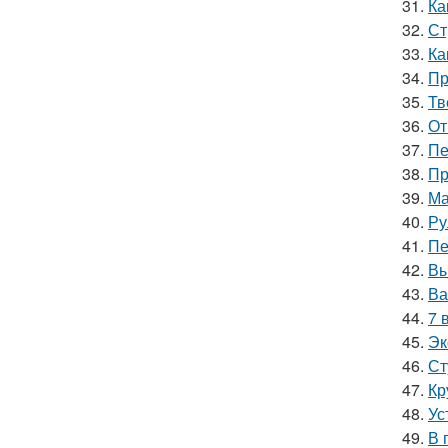
31.
Ка
32.
Ст
33.
Ка
34.
Пр
35.
Тв
36.
От
37.
Пе
38.
Пр
39.
Ма
40.
Ру
41.
Пе
42.
Вы
43.
Ва
44.
7 
45.
Эк
46.
Ст
47.
Кр
48.
Ус
49.
В 