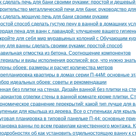
к сделать печь для бани своими руками: простой и дешевый
роительство металлической печи для бани: руководство д
к сделать мощную печь для бани своими руками
остой способ сделать густую пену в ванной в домашних ус
ердая пена для ванн с лавандой: улучшение вашего гигиен
кройте для себя мир муравьиных колоний с Обучающим ку
ну для ванны сделать своими руками: простой способ
авильная отмостка из бетона. Соотношение компонентов
териалы и виды исполнения росписей: все, что нужно знат
лоны обоев: размеры и расчет количества метров
репланировка квартиры в домах серии П-44М: основные э
бор идеальных обоев: советы и рекомендации
нная без плитки на стенах. Дизайн ванной без плитки на ст
вариантов отделки стены в ванной комнате кроме плитки. С
ономическое сравнение перекрытий: какой тип лучше для 
упеньки для крыльца из дерева. Все о ступеньках для крыл
уговая планировка в типовой панельке П-44: основные при
тановка ванны по всем правилам качественного монтажа. К
подробностях об как установить отдельностоящую ванну к 