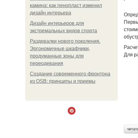
камина: как пенопласт изменил
дизайн интерьера
Опред
Первы
Дизайн интерьеров для
стоим
экстремальных видов спорта
обуст
Раздевалки нового поколения.
Расче
Эргономичные шкафчики,
Для р
продуманные зоны для
переодевания
Создание современного фронтона
из OSB: принципы и приемы
читат