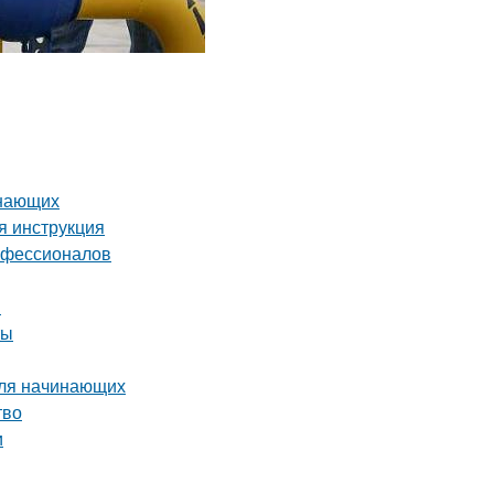
инающих
я инструкция
рофессионалов
я
ты
для начинающих
тво
и