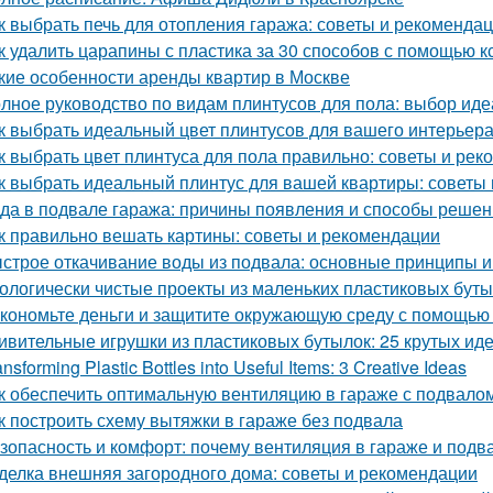
к выбрать печь для отопления гаража: советы и рекоменда
к удалить царапины с пластика за 30 способов с помощью к
кие особенности аренды квартир в Москве
лное руководство по видам плинтусов для пола: выбор иде
к выбрать идеальный цвет плинтусов для вашего интерьер
к выбрать цвет плинтуса для пола правильно: советы и ре
к выбрать идеальный плинтус для вашей квартиры: советы
да в подвале гаража: причины появления и способы реше
к правильно вешать картины: советы и рекомендации
строе откачивание воды из подвала: основные принципы 
ологически чистые проекты из маленьких пластиковых бут
кономьте деньги и защитите окружающую среду с помощью 
ивительные игрушки из пластиковых бутылок: 25 крутых ид
ansforming Plastic Bottles into Useful Items: 3 Creative Ideas
к обеспечить оптимальную вентиляцию в гараже с подвало
к построить схему вытяжки в гараже без подвала
зопасность и комфорт: почему вентиляция в гараже и подв
делка внешняя загородного дома: советы и рекомендации