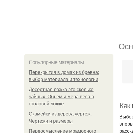
Осн
Популярные материалы
Перекрытия в домах из бревна:
выбор материала и технологии
Десертная ложка это сколько
чайных. Объем и мера веса в
столовой ложке
Как
Скамейки из дерева чертеж.
Выбор
Чертежи и размеры
вперв
расск
Переосмысление мраморного