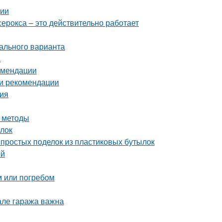
ции
серокса – это действительно работает
ального варианта
а
комендации
 и рекомендации
ния
и методы
ылок
простых поделок из пластиковых бутылок
ей
м или погребом
але гаража важна