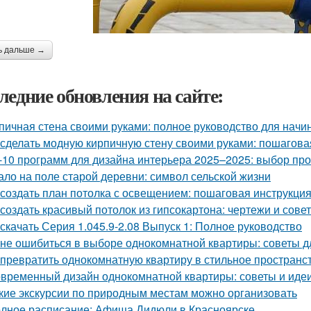
ь дальше →
ледние обновления на сайте:
пичная стена своими руками: полное руководство для нач
 сделать модную кирпичную стену своими руками: пошагова
-10 программ для дизайна интерьера 2025–2025: выбор п
ало на поле старой деревни: символ сельской жизни
 создать план потолка с освещением: пошаговая инструкци
 создать красивый потолок из гипсокартона: чертежи и сове
 скачать Серия 1.045.9-2.08 Выпуск 1: Полное руководство
 не ошибиться в выборе однокомнатной квартиры: советы 
 превратить однокомнатную квартиру в стильное пространс
временный дизайн однокомнатной квартиры: советы и иде
кие экскурсии по природным местам можно организовать
лное расписание: Афиша Дидюли в Красноярске