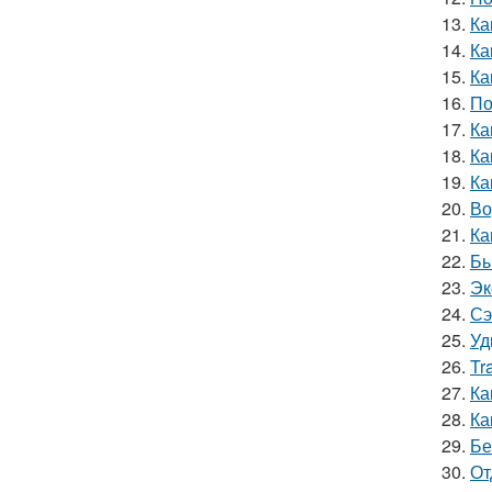
13.
Ка
14.
Ка
15.
Ка
16.
По
17.
Ка
18.
Ка
19.
Ка
20.
Во
21.
Ка
22.
Бы
23.
Эк
24.
Сэ
25.
Уд
26.
Tr
27.
Ка
28.
Ка
29.
Бе
30.
От