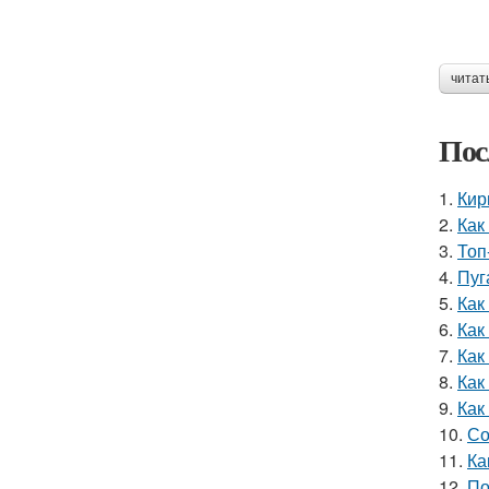
читат
Пос
1.
Кир
2.
Как
3.
Топ
4.
Пуг
5.
Как
6.
Как
7.
Как
8.
Как
9.
Как
10.
Со
11.
Ка
12.
По