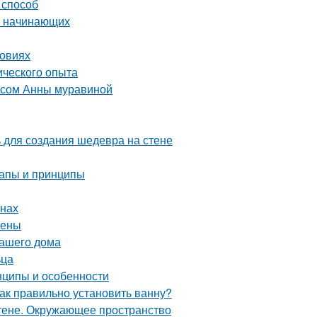
 способ
ля начинающих
ловиях
ического опыта
рсом Анны муравиной
ь для создания шедевра на стене
тапы и принципы
енах
тены
вашего дома
ьца
нципы и особенности
ак правильно установить ванну?
стене. Окружающее пространство