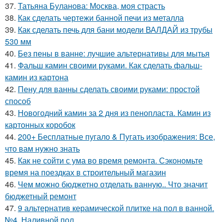
37.
Татьяна Буланова: Москва, моя страсть
38.
Как сделать чертежи банной печи из металла
39.
Как сделать печь для бани модели ВАЛДАЙ из трубы
530 мм
40.
Без пены в ванне: лучшие альтернативы для мытья
41.
Фальш камин своими руками. Как сделать фальш-
камин из картона
42.
Пену для ванны сделать своими руками: простой
способ
43.
Новогодний камин за 2 дня из пенопласта. Камин из
картонных коробок
44.
200+ Бесплатные пугало & Пугать изображения: Все,
что вам нужно знать
45.
Как не сойти с ума во время ремонта. Сэкономьте
время на поездках в строительный магазин
46.
Чем можно бюджетно отделать ванную.. Что значит
бюджетный ремонт
47.
9 альтернатив керамической плитке на пол в ванной.
№4. Наливной пол