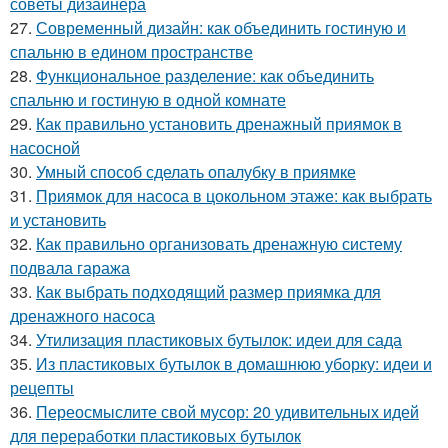
советы дизайнера
27.
Современный дизайн: как объединить гостиную и
спальню в едином пространстве
28.
Функциональное разделение: как объединить
спальню и гостиную в одной комнате
29.
Как правильно установить дренажный приямок в
насосной
30.
Умный способ сделать опалубку в приямке
31.
Приямок для насоса в цокольном этаже: как выбрать
и установить
32.
Как правильно организовать дренажную систему
подвала гаража
33.
Как выбрать подходящий размер приямка для
дренажного насоса
34.
Утилизация пластиковых бутылок: идеи для сада
35.
Из пластиковых бутылок в домашнюю уборку: идеи и
рецепты
36.
Переосмыслите свой мусор: 20 удивительных идей
для переработки пластиковых бутылок