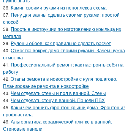
нужно знать
36.
Камин своими руками из пеноплекса схема
37.
Пену для ванны сделать своими руками: простой
способ
38.
Простые инструкции по изготовлению крыльца из
металла
39.
Рулоны обоев: как правильно сделать расчет
40.
Отмостка вокруг дома своими руками. Зачем нужна
отмостка
41.
Профессиональный ремонт: как настроить себя на
работу
42.
Этапы ремонта в новостройке с нуля пошагово.
Планирование ремонта в новостройке
43.
Чем отделать стены и пол в ванной. Стены
44.
Чем отделать стену в ванной. Панели ПВХ
45.
Как и чем обшить фронтон крыши дома. Фронтон из
профнастила
46.
Альтернатива керамической плитке в ванной.
Стеновые панели