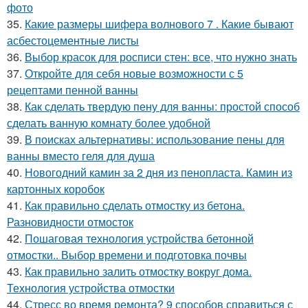
фото
35.
Какие размеры шифера волнового 7 . Какие бывают
асбестоцементные листы
36.
Выбор красок для росписи стен: все, что нужно знать
37.
Откройте для себя новые возможности с 5
рецептами пенной ванны
38.
Как сделать твердую пену для ванны: простой способ
сделать ванную комнату более удобной
39.
В поисках альтернативы: использование пены для
ванны вместо геля для душа
40.
Новогодний камин за 2 дня из пенопласта. Камин из
картонных коробок
41.
Как правильно сделать отмостку из бетона.
Разновидности отмосток
42.
Пошаговая технология устройства бетонной
отмостки.. Выбор времени и подготовка почвы
43.
Как правильно залить отмостку вокруг дома.
Технология устройства отмостки
44.
Стресс во время ремонта? 9 способов справиться с