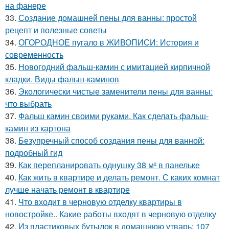
на фанере
33.
Создание домашней пены для ванны: простой
рецепт и полезные советы
34.
ОГОРОДНОЕ пугало в ЖИВОПИСИ: История и
современность
35.
Новогодний фальш-камин с имитацией кирпичной
кладки. Виды фальш-каминов
36.
Экологически чистые заменители пены для ванны:
что выбрать
37.
Фальш камин своими руками. Как сделать фальш-
камин из картона
38.
Безупречный способ создания пены для ванной:
подробный гид
39.
Как перепланировать однушку 38 м² в панельке
40.
Как жить в квартире и делать ремонт. С каких комнат
лучше начать ремонт в квартире
41.
Что входит в черновую отделку квартиры в
новостройке.. Какие работы входят в черновую отделку
42.
Из пластиковых бутылок в домашнюю утварь: 107