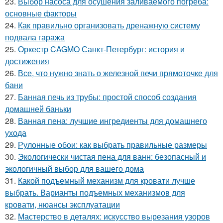
23.
Выбор насоса для осушения заливаемого погреба:
основные факторы
24.
Как правильно организовать дренажную систему
подвала гаража
25.
Оркестр CAGMO Санкт-Петербург: история и
достижения
26.
Все, что нужно знать о железной печи прямоточке для
бани
27.
Банная печь из трубы: простой способ создания
домашней баньки
28.
Ванная пена: лучшие ингредиенты для домашнего
ухода
29.
Рулонные обои: как выбрать правильные размеры
30.
Экологически чистая пена для ванн: безопасный и
экологичный выбор для вашего дома
31.
Какой подъемный механизм для кровати лучше
выбрать. Варианты подъемных механизмов для
кровати, нюансы эксплуатации
32.
Мастерство в деталях: искусство вырезания узоров