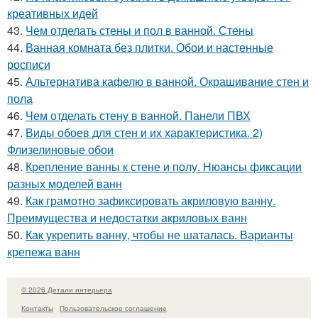
креативных идей
43.
Чем отделать стены и пол в ванной. Стены
44.
Ванная комната без плитки. Обои и настенные
росписи
45.
Альтернатива кафелю в ванной. Окрашивание стен и
пола
46.
Чем отделать стену в ванной. Панели ПВХ
47.
Виды обоев для стен и их характеристика. 2)
Флизелиновые обои
48.
Крепление ванны к стене и полу. Нюансы фиксации
разных моделей ванн
49.
Как грамотно зафиксировать акриловую ванну.
Преимущества и недостатки акриловых ванн
50.
Как укрепить ванну, чтобы не шаталась. Варианты
крепежа ванн
© 2026 Детали интерьера
Контакты
Пользовательское соглашение