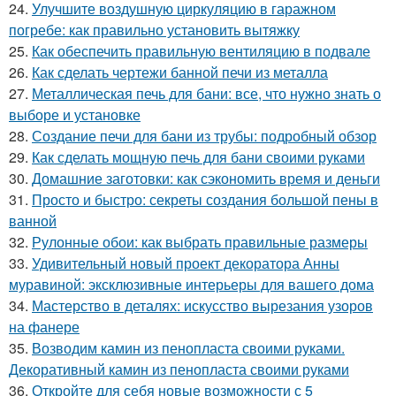
24.
Улучшите воздушную циркуляцию в гаражном
погребе: как правильно установить вытяжку
25.
Как обеспечить правильную вентиляцию в подвале
26.
Как сделать чертежи банной печи из металла
27.
Металлическая печь для бани: все, что нужно знать о
выборе и установке
28.
Создание печи для бани из трубы: подробный обзор
29.
Как сделать мощную печь для бани своими руками
30.
Домашние заготовки: как сэкономить время и деньги
31.
Просто и быстро: секреты создания большой пены в
ванной
32.
Рулонные обои: как выбрать правильные размеры
33.
Удивительный новый проект декоратора Анны
муравиной: эксклюзивные интерьеры для вашего дома
34.
Мастерство в деталях: искусство вырезания узоров
на фанере
35.
Возводим камин из пенопласта своими руками.
Декоративный камин из пенопласта своими руками
36.
Откройте для себя новые возможности с 5