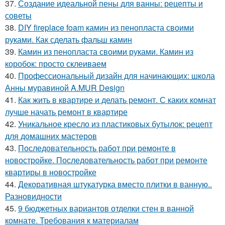
37.
Создание идеальной пены для ванны: рецепты и
советы
38.
DIY fireplace foam камин из пенопласта своими
руками. Как сделать фальш камин
39.
Камин из пенопласта своими руками. Камин из
коробок: просто склеиваем
40.
Профессиональный дизайн для начинающих: школа
Анны муравиной A.MUR Design
41.
Как жить в квартире и делать ремонт. С каких комнат
лучше начать ремонт в квартире
42.
Уникальное кресло из пластиковых бутылок: рецепт
для домашних мастеров
43.
Последовательность работ при ремонте в
новостройке. Последовательность работ при ремонте
квартиры в новостройке
44.
Декоративная штукатурка вместо плитки в ванную..
Разновидности
45.
9 бюджетных вариантов отделки стен в ванной
комнате. Требования к материалам