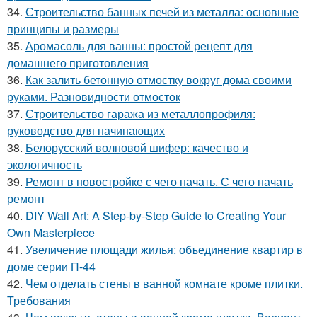
34.
Строительство банных печей из металла: основные
принципы и размеры
35.
Аромасоль для ванны: простой рецепт для
домашнего приготовления
36.
Как залить бетонную отмостку вокруг дома своими
руками. Разновидности отмосток
37.
Строительство гаража из металлопрофиля:
руководство для начинающих
38.
Белорусский волновой шифер: качество и
экологичность
39.
Ремонт в новостройке с чего начать. С чего начать
ремонт
40.
DIY Wall Art: A Step-by-Step Guide to Creating Your
Own Masterpiece
41.
Увеличение площади жилья: объединение квартир в
доме серии П-44
42.
Чем отделать стены в ванной комнате кроме плитки.
Требования