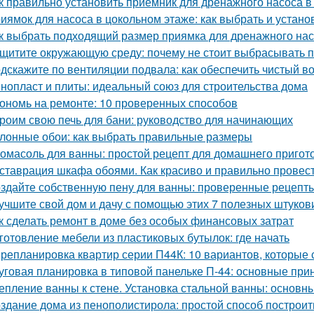
к правильно установить приёмник для дренажного насоса в
иямок для насоса в цокольном этаже: как выбрать и устано
к выбрать подходящий размер приямка для дренажного на
щитите окружающую среду: почему не стоит выбрасывать 
дскажите по вентиляции подвала: как обеспечить чистый в
нопласт и плиты: идеальный союз для строительства дома
ономь на ремонте: 10 проверенных способов
роим свою печь для бани: руководство для начинающих
лонные обои: как выбрать правильные размеры
омасоль для ванны: простой рецепт для домашнего пригот
ставрация шкафа обоями. Как красиво и правильно провест
здайте собственную пену для ванны: проверенные рецепты
учшите свой дом и дачу с помощью этих 7 полезных штуков
к сделать ремонт в доме без особых финансовых затрат
готовление мебели из пластиковых бутылок: где начать
репланировка квартир серии П44К: 10 вариантов, которые 
уговая планировка в типовой панельке П-44: основные при
епление ванны к стене. Установка стальной ванны: основ
здание дома из пенополистирола: простой способ построит