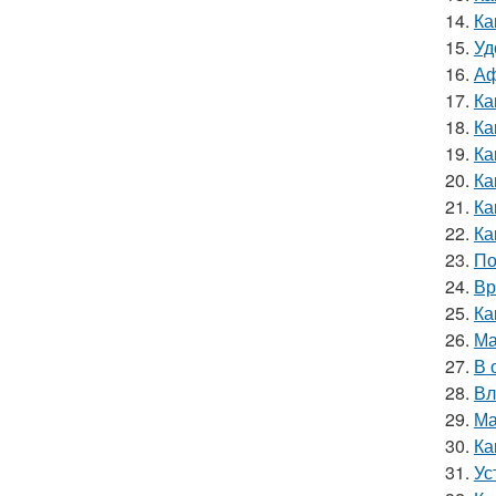
14.
Ка
15.
Уд
16.
Аф
17.
Ка
18.
Ка
19.
Ка
20.
Ка
21.
Ка
22.
Ка
23.
По
24.
Вр
25.
Ка
26.
Ма
27.
В 
28.
Вл
29.
Ма
30.
Ка
31.
Ус