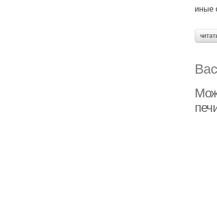
иные 
читат
Вас
Мож
печ