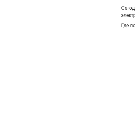
Сегод
элект
Где п