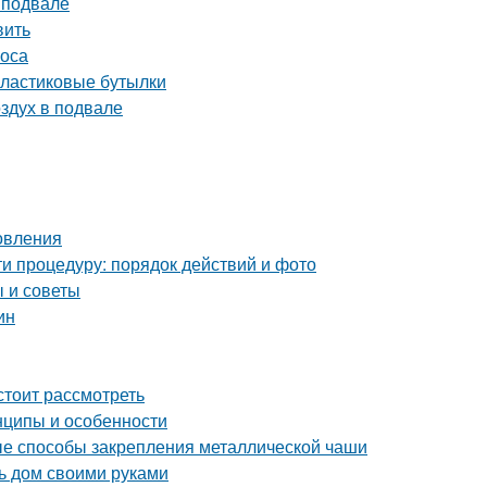
 подвале
вить
соса
пластиковые бутылки
оздух в подвале
овления
и процедуру: порядок действий и фото
 и советы
ин
стоит рассмотреть
нципы и особенности
ные способы закрепления металлической чаши
ь дом своими руками