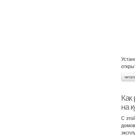
Устан
откры
читат
Как 
на к
С это
домов
экспл