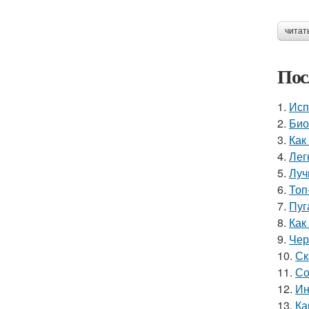
читат
Пос
1.
Исп
2.
Био
3.
Как
4.
Лег
5.
Луч
6.
Топ
7.
Пуг
8.
Как
9.
Чер
10.
Ск
11.
Со
12.
Ин
13.
Ка