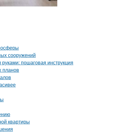
тмосферы
ных сооружений
и руками: пошаговая инструкция
х планов
налов
расивее
ты
нению
ной квартиры
ешения