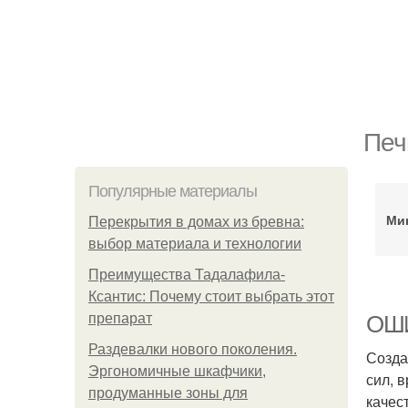
Печ
Популярные материалы
Ми
Перекрытия в домах из бревна:
выбор материала и технологии
Преимущества Тадалафила-
Ксантис: Почему стоит выбрать этот
препарат
ОШИ
Раздевалки нового поколения.
Созда
Эргономичные шкафчики,
сил, 
продуманные зоны для
качес