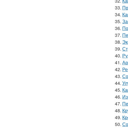
32.
Ка
33.
Пр
34.
Ка
35.
За
36.
По
37.
Пе
38.
Эк
39.
Ст
40.
Ру
41.
Ар
42.
Ре
43.
Со
44.
Ул
45.
Ка
46.
Из
47.
Пе
48.
Кр
49.
Кр
50.
Со