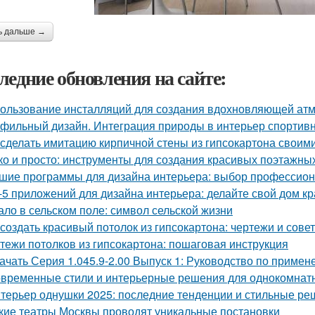
ь дальше →
ледние обновления на сайте:
ользование инсталляций для создания вдохновляющей а
фильный дизайн. Интеграция природы в интерьер спортив
 сделать имитацию кирпичной стены из гипсокартона своим
ко и просто: инструменты для создания красивых поэтажны
шие программы для дизайна интерьера: выбор профессио
-5 приложений для дизайна интерьера: делайте свой дом к
ало в сельском поле: символ сельской жизни
 создать красивый потолок из гипсокартона: чертежи и сове
тежи потолков из гипсокартона: пошаговая инструкция
ачать Серия 1.045.9-2.00 Выпуск 1: Руководство по приме
временные стили и интерьерные решения для однокомнат
терьер однушки 2025: последние тенденции и стильные р
кие театры Москвы проводят уникальные постановки