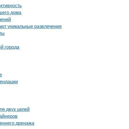
ективность
ашего дома
лений
ают уникальные развлечения
ты
ей города
е
мендации
ля двух целей
зайнеров
реннего дренажа