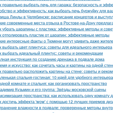
к правильно выбрать печь для гаража: безопасность и эфф
обство и эффективность: как выбрать печь буржуйку для в
иша Линды в Челябинске: расписание концертов и выступ
кие современные места отдыха в Ростове-на-Дону предлаг
к убрать царапины с пластика: эффективные методы и сове
к отполировать пластик от царапин: эффективные методы
кие интересные факты о Тюмени могут удивить даже жител
к выбрать цвет плинтуса: советы для идеального интерьера
к выбрать идеальный плинтус: советы и рекомендации
лная инструкция по созданию дренажа в подвале дома
емя и искусство: как сочетать часы и картины на одной стен
к правильно расположить картины на стене: советы и реко
ленькая спальня-гостиная: 10 идей для удобного интерьера
одной комнате и спальня: как организовать пространство
адимир Кузьмин и его группа: Звёзды московской сцены
ксимизация пространства: как использовать одну комнату д
к достичь эффекта 'wow' с помощью 12 лучших приемов ди
транение влажности в подвале: проверенные методы внут