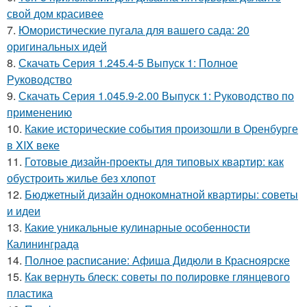
свой дом красивее
7.
Юмористические пугала для вашего сада: 20
оригинальных идей
8.
Скачать Серия 1.245.4-5 Выпуск 1: Полное
Руководство
9.
Скачать Серия 1.045.9-2.00 Выпуск 1: Руководство по
применению
10.
Какие исторические события произошли в Оренбурге
в XIX веке
11.
Готовые дизайн-проекты для типовых квартир: как
обустроить жилье без хлопот
12.
Бюджетный дизайн однокомнатной квартиры: советы
и идеи
13.
Какие уникальные кулинарные особенности
Калининграда
14.
Полное расписание: Афиша Дидюли в Красноярске
15.
Как вернуть блеск: советы по полировке глянцевого
пластика