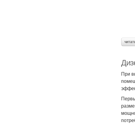
читат
Дизе
При в
помещ
эффек
Первы
разме
мощно
потре