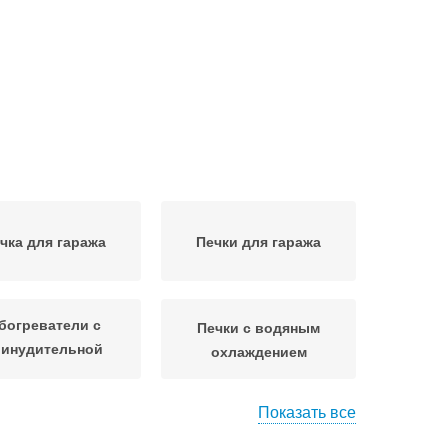
чка для гаража
Печки для гаража
богреватели с
Печки с водяным
ринудительной
охлаждением
подачей
Показать все