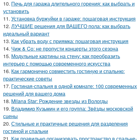
10.
Печь для гаража длительного горения: как выбрать и
установить
11.
Установка буржуйки в гараже: пошаговая инструкция
12.
ЛУЧШИЕ решения для ВАШЕГО пола: как выбрать
идеальный вариант
13.
Как убрать воду с приямка: пошаговая инструкция
14.
Чиж & Co: не пропусти концерты этого сезона
15.
Модульные картины на стену: как преобразить
интерьер с помощью современного искусства
16.
Как гармонично совместить гостиную и спальню:
практические советы
17.
Гостиная-спальня в одной комнате: 100 современных
решений для вашего дома
18.
Milana Star: Рождение звезды из Вологды
19.
Владимир Кузьмин и его группа: Звёзды московской
сцены
20.
Стильные и практичные решения для разделения
гостиной и спальни
21.
Как правильно организовать пространство в спальне-