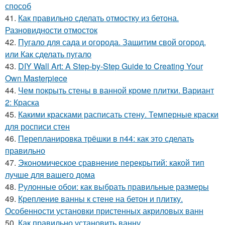
способ
41.
Как правильно сделать отмостку из бетона.
Разновидности отмосток
42.
Пугало для сада и огорода. Защитим свой огород,
или Как сделать пугало
43.
DIY Wall Art: A Step-by-Step Guide to Creating Your
Own Masterpiece
44.
Чем покрыть стены в ванной кроме плитки. Вариант
2: Краска
45.
Какими красками расписать стену. Темперные краски
для росписи стен
46.
Перепланировка трёшки в п44: как это сделать
правильно
47.
Экономическое сравнение перекрытий: какой тип
лучше для вашего дома
48.
Рулонные обои: как выбрать правильные размеры
49.
Крепление ванны к стене на бетон и плитку.
Особенности установки пристенных акриловых ванн
50.
Как правильно установить ванну.