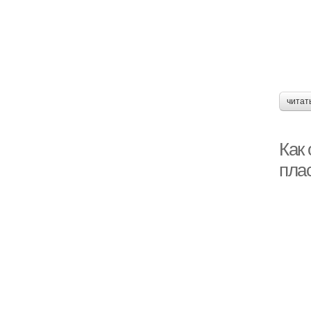
читат
Как 
пла