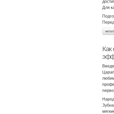
дости
Для к
Подго
Перед
читат
Как
эфф
Введ
Царап
любим
профе
перво
Народ
Зубна
мягки