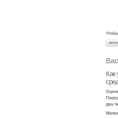
Чтобы
читат
Вас
Как
сре
Оценк
Перед
два ти
Мелки