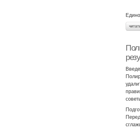
Едино
читат
Пол
резу
Введ
Полир
удали
прави
совет
Подго
Перед
сглаж