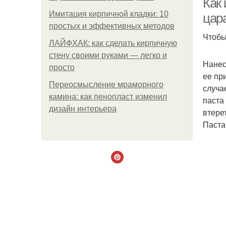
Как 
Имитация кирпичной кладки: 10
цар
простых и эффективных методов
Чтобы
ЛАЙФХАК: как сделать кирпичную
стену своими руками — легко и
Нанес
просто
ее пр
Переосмысление мраморного
случа
камина: как пенопласт изменил
паста
дизайн интерьера
втере
Паста