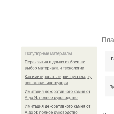
Пла
Популярные материалы
П
Перекрытия в домах из бревна:
выбор материала и технологии
Как имитировать кирпичную кладку:
пошаговая инструкция
Т
Имитация декоративного камня от
А до Я: полное руководство
Имитация декоративного камня от
А до Я: полное руководство