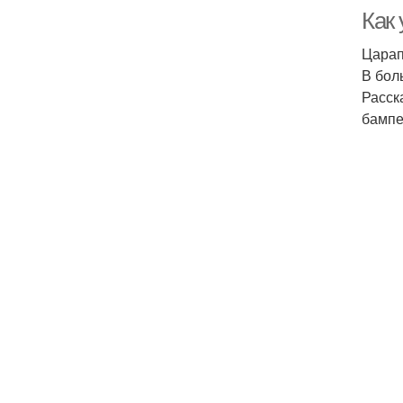
Как
Царап
В бол
Расск
бампе