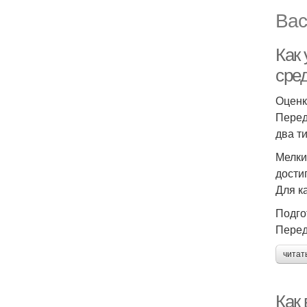
Вас
Как
сре
Оценк
Перед
два ти
Мелки
дости
Для к
Подго
Перед
читат
Как 