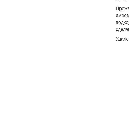
Прежд
имеем
подхо
сдела
Удале