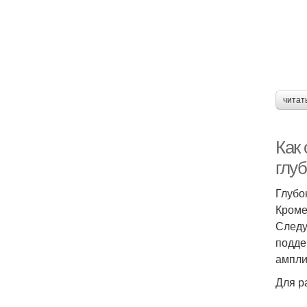
читат
Как
глу
Глубо
Кроме
Следу
подде
ампли
Для р