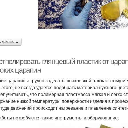
ь дальше →
 отполировать глянцевый пластик от цара
боких царапин
кие царапины трудно заделать шпаклевкой, так как этому м
 этого, не всегда удается подобрать материал нужного цвет
ет учитывать, что полимерная пластмасса мягкая и легко с
ржание низкой температуры поверхности изделия в процесс
туде движений происходит нагревание и плавление синтет
аботы потребуются такие инструменты и оборудование: