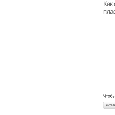
Как 
пла
Чтобы
читат