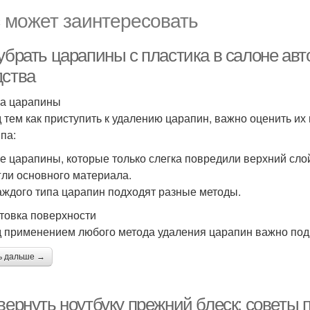
 может заинтересовать
 убрать царапины с пластика в салоне ав
дства
а царапины
 тем как приступить к удалению царапин, важно оценить их
па:
е царапины, которые только слегка повредили верхний сло
гли основного материала.
аждого типа царапин подходят разные методы.
товка поверхности
 применением любого метода удаления царапин важно подг
ь дальше →
вернуть ноутбуку прежний блеск: советы 