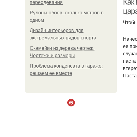
Как 
переодевания
цар
Рулоны обоев: сколько метров в
одном
Чтобы
Дизайн интерьеров для
экстремальных видов спорта
Нанес
ее пр
Скамейки из дерева чертеж.
случа
Чертежи и размеры
паста
Проблема конденсата в гараже:
втере
решаем ее вместе
Паста