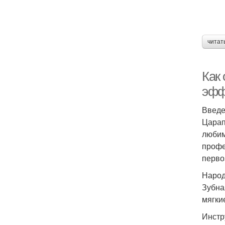
читат
Как
эфф
Введ
Царап
любим
профе
перво
Народ
Зубна
мягки
Инстр