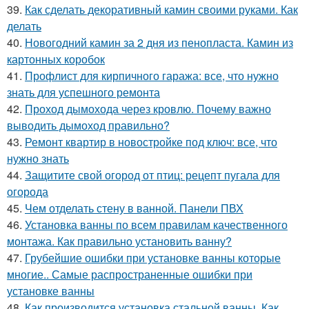
39.
Как сделать декоративный камин своими руками. Как
делать
40.
Новогодний камин за 2 дня из пенопласта. Камин из
картонных коробок
41.
Профлист для кирпичного гаража: все, что нужно
знать для успешного ремонта
42.
Проход дымохода через кровлю. Почему важно
выводить дымоход правильно?
43.
Ремонт квартир в новостройке под ключ: все, что
нужно знать
44.
Защитите свой огород от птиц: рецепт пугала для
огорода
45.
Чем отделать стену в ванной. Панели ПВХ
46.
Установка ванны по всем правилам качественного
монтажа. Как правильно установить ванну?
47.
Грубейшие ошибки при установке ванны которые
многие.. Самые распространенные ошибки при
установке ванны
48.
Как производится установка стальной ванны. Как