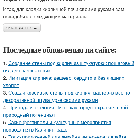
Итак, для кладки кирпичной печи своими руками вам
понадобятся следующие материалы:
читать дальше →
Последние обновления на сайте:
1.
Создание стены под кирпич из штукатурки: пошаговый
гид для начинающих
2.
Имитация кирпича: дешево, сердито и без лишних
хлопот
3.
Создай красивые стены под кирпич: мастер-класс по
декоративной штукатурке своими руками
4.
Природа и экология Читы: как город сохраняет свой
природный потенциал
5.
Какие фестивали и культурные мероприятия
проводятся в Калининграде
6.
Топ-5 приложений для дизайна интерьера: делайте