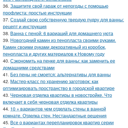
36.
Защитите свой гараж от непогоды с помощью
профлиста: простые инструкции
37.
Создай свою собственную твердую пудру для ванны:
рецепт и инструкция
38.
Ванна с пеной: 6 вариаций для домашнего уюта
39.
Новогодний камин из пенопласта своими руками.
Камин своими руками декоративный из коробок,
пенопласта и других материалов к Новому году
40.
Сэкономить на пенке для ванны: как заменить ее
домашними средствами
41.
Без пены не смоется: альтернативы для ванны
42.
Мастер-класс по хранению заготовок: как
оптимизировать пространство в городской квартире
43.
Черновая отделка квартиры в новостройке. Что
включает в себя черновая отделка квартиры
44.
10 + вариантов чем отделать стены в ванной
комнате. Отделка стен. Нестандартные решения
45.
Все о вариантах перепланировок квартир серии