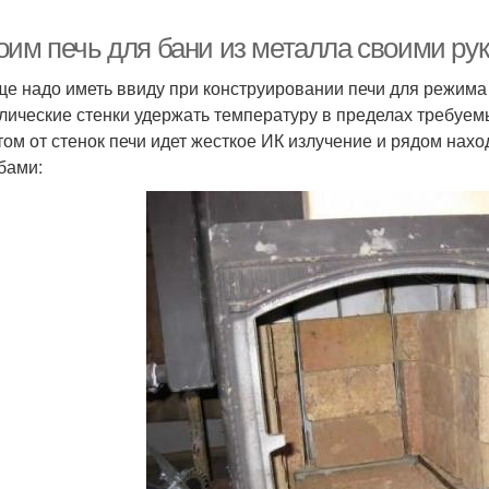
оим печь для бани из металла своими ру
ще надо иметь ввиду при конструировании печи для режима 
лические стенки удержать температуру в пределах требуем
том от стенок печи идет жесткое ИК излучение и рядом нах
бами: