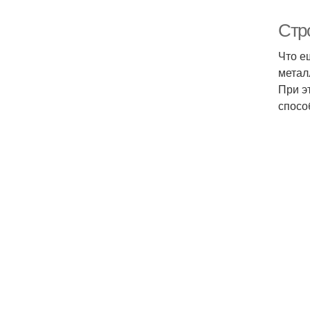
Стр
Что е
метал
При э
спосо