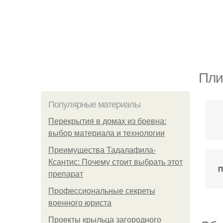
Пли
Популярные материалы
Перекрытия в домах из бревна:
выбор материала и технологии
Преимущества Тадалафила-
Ксантис: Почему стоит выбрать этот
П
препарат
Профессиональные секреты
военного юриста
Проекты крыльца загородного