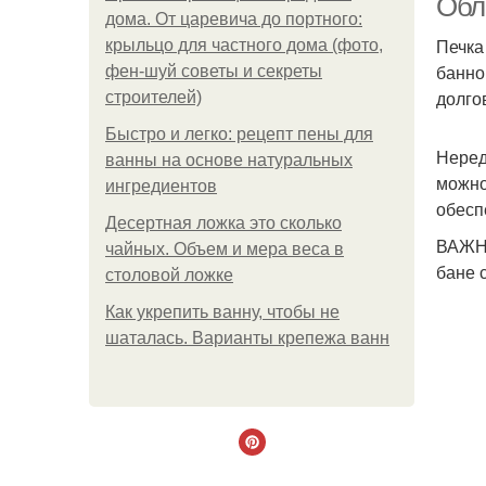
Обл
дома. От царевича до портного:
Печка
крыльцо для частного дома (фото,
банно
фен-шуй советы и секреты
долго
строителей)
Быстро и легко: рецепт пены для
Неред
ванны на основе натуральных
можно
ингредиентов
обесп
Десертная ложка это сколько
ВАЖНО
чайных. Объем и мера веса в
бане 
столовой ложке
Как укрепить ванну, чтобы не
шаталась. Варианты крепежа ванн